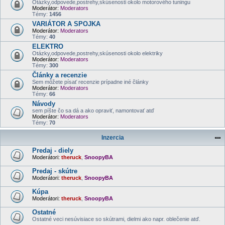
Otázky,odpovede,postrehy,skúsenosti okolo motorového tuningu
Moderátor:
Moderators
Témy:
1456
VARIÁTOR A SPOJKA
Moderátor:
Moderators
Témy:
40
ELEKTRO
Otázky,odpovede,postrehy,skúsenosti okolo elektriky
Moderátor:
Moderators
Témy:
300
Články a recenzie
Sem môžete písať recenzie prípadne iné články
Moderátor:
Moderators
Témy:
66
Návody
sem píšte čo sa dá a ako opraviť, namontovať atď
Moderátor:
Moderators
Témy:
70
Inzercia
Predaj - diely
Moderátori:
theruck
,
SnoopyBA
Predaj - skútre
Moderátori:
theruck
,
SnoopyBA
Kúpa
Moderátori:
theruck
,
SnoopyBA
Ostatné
Ostatné veci nesúvisiace so skútrami, dielmi ako napr. oblečenie atď.