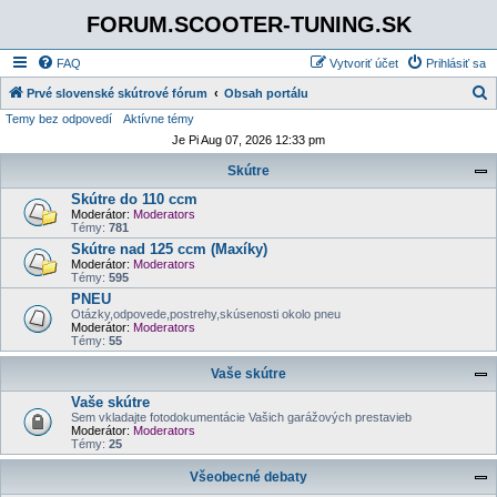
FORUM.SCOOTER-TUNING.SK
FAQ
Vytvoriť účet
Prihlásiť sa
Prvé slovenské skútrové fórum
Obsah portálu
Temy bez odpovedí
Aktívne témy
ľ
Je Pi Aug 07, 2026 12:33 pm
a
Skútre
d
Skútre do 110 ccm
a
Moderátor:
Moderators
ť
Témy:
781
Skútre nad 125 ccm (Maxíky)
Moderátor:
Moderators
Témy:
595
PNEU
Otázky,odpovede,postrehy,skúsenosti okolo pneu
Moderátor:
Moderators
Témy:
55
Vaše skútre
Vaše skútre
Sem vkladajte fotodokumentácie Vašich garážových prestavieb
Moderátor:
Moderators
Témy:
25
Všeobecné debaty