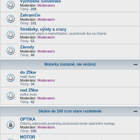
Východné Slovensko
Moderátor:
Moderators
Témy:
208
Zahraničie
Moderátor:
Moderators
Témy:
101
Stretávky, výlety a zrazy
presunuté staré a neprehľadné, uzamknuté iba na čítanie
Moderátor:
Moderators
Témy:
52
Závody
Moderátor:
Moderators
Témy:
48
Motorky (ostatné, nie skútre)
do 25kw
malé moto
Moderátor:
Moderators
Témy:
34
nad 25kw
veľké moto
Moderátor:
Moderators
Témy:
42
Skútre do 100 ccm stare rozdelenie
OPTIKA
Otázky,odpovede,postrehy,skúsenosti okolo optického tuningu
Moderátor:
Moderators
Témy:
158
MOTOR