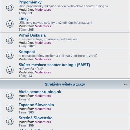
Pripomienky
Vaše pripomienky týkajúce sa všetkého okolo scooter-tuning.sk
Moderátor:
Moderators
Témy:
23
Linky
URL linky na web stránky s užitočnými informáciami
Moderátor:
Moderators
Témy:
205
Voľná Diskusia
tu sa prezentujte, čmárajte a podobné veci
Moderátor:
Moderators
Témy:
2020
Kompost
tu ne/nájdete témy oničom a celkovo veci ktoré tu zhnijú
Moderátor:
Moderators
Skúter mesiaca scooter tuningu (SMST)
Naša/Vaša súťaž
Moderátor:
Moderators
Témy:
43
Stretávky výlety a zrazy
Akcie scooter-tuning.sk
Moderátor:
Moderators
Témy:
6
Západné Slovensko
Moderátor:
Moderators
Témy:
303
Stredné Slovensko
Moderátor:
Moderators
Témy:
159