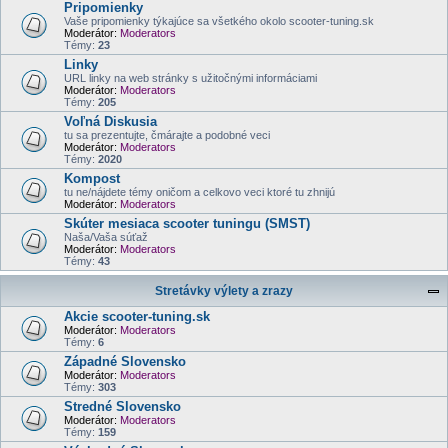
Pripomienky
Vaše pripomienky týkajúce sa všetkého okolo scooter-tuning.sk
Moderátor:
Moderators
Témy:
23
Linky
URL linky na web stránky s užitočnými informáciami
Moderátor:
Moderators
Témy:
205
Voľná Diskusia
tu sa prezentujte, čmárajte a podobné veci
Moderátor:
Moderators
Témy:
2020
Kompost
tu ne/nájdete témy oničom a celkovo veci ktoré tu zhnijú
Moderátor:
Moderators
Skúter mesiaca scooter tuningu (SMST)
Naša/Vaša súťaž
Moderátor:
Moderators
Témy:
43
Stretávky výlety a zrazy
Akcie scooter-tuning.sk
Moderátor:
Moderators
Témy:
6
Západné Slovensko
Moderátor:
Moderators
Témy:
303
Stredné Slovensko
Moderátor:
Moderators
Témy:
159