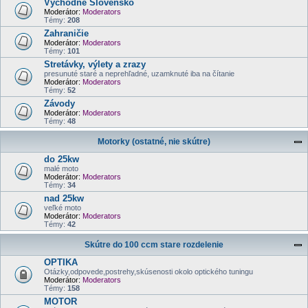
Východné Slovensko
Moderátor:
Moderators
Témy:
208
Zahraničie
Moderátor:
Moderators
Témy:
101
Stretávky, výlety a zrazy
presunuté staré a neprehľadné, uzamknuté iba na čítanie
Moderátor:
Moderators
Témy:
52
Závody
Moderátor:
Moderators
Témy:
48
Motorky (ostatné, nie skútre)
do 25kw
malé moto
Moderátor:
Moderators
Témy:
34
nad 25kw
veľké moto
Moderátor:
Moderators
Témy:
42
Skútre do 100 ccm stare rozdelenie
OPTIKA
Otázky,odpovede,postrehy,skúsenosti okolo optického tuningu
Moderátor:
Moderators
Témy:
158
MOTOR