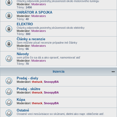
Otázky,odpovede,postrehy,skúsenosti okolo motorového tuningu
Moderátor:
Moderators
Témy:
1456
VARIÁTOR A SPOJKA
Moderátor:
Moderators
Témy:
40
ELEKTRO
Otázky,odpovede,postrehy,skúsenosti okolo elektriky
Moderátor:
Moderators
Témy:
300
Články a recenzie
Sem môžete písať recenzie prípadne iné články
Moderátor:
Moderators
Témy:
66
Návody
sem píšte čo sa dá a ako opraviť, namontovať atď
Moderátor:
Moderators
Témy:
70
Inzercia
Predaj - diely
Moderátori:
theruck
,
SnoopyBA
Predaj - skútre
Moderátori:
theruck
,
SnoopyBA
Kúpa
Moderátori:
theruck
,
SnoopyBA
Ostatné
Ostatné veci nesúvisiace so skútrami, dielmi ako napr. oblečenie atď.