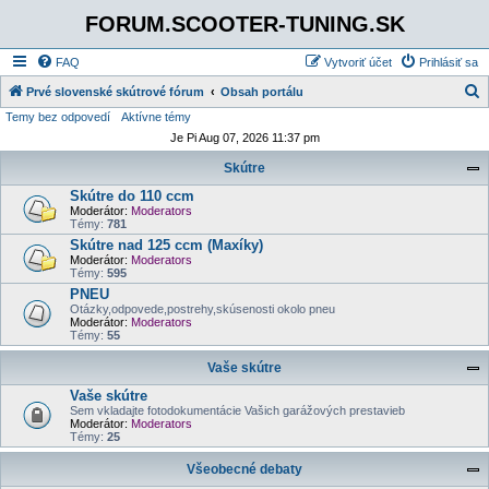
FORUM.SCOOTER-TUNING.SK
FAQ
Vytvoriť účet
Prihlásiť sa
Prvé slovenské skútrové fórum
Obsah portálu
Temy bez odpovedí
Aktívne témy
ľ
Je Pi Aug 07, 2026 11:37 pm
a
Skútre
d
Skútre do 110 ccm
a
Moderátor:
Moderators
ť
Témy:
781
Skútre nad 125 ccm (Maxíky)
Moderátor:
Moderators
Témy:
595
PNEU
Otázky,odpovede,postrehy,skúsenosti okolo pneu
Moderátor:
Moderators
Témy:
55
Vaše skútre
Vaše skútre
Sem vkladajte fotodokumentácie Vašich garážových prestavieb
Moderátor:
Moderators
Témy:
25
Všeobecné debaty