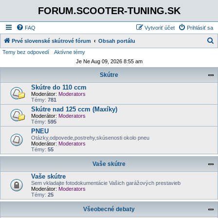
FORUM.SCOOTER-TUNING.SK
FAQ
Vytvoriť účet
Prihlásiť sa
Prvé slovenské skútrové fórum
Obsah portálu
Temy bez odpovedí
Aktívne témy
ľ
Je Ne Aug 09, 2026 8:55 am
a
Skútre
d
Skútre do 110 ccm
a
Moderátor:
Moderators
ť
Témy:
781
Skútre nad 125 ccm (Maxíky)
Moderátor:
Moderators
Témy:
595
PNEU
Otázky,odpovede,postrehy,skúsenosti okolo pneu
Moderátor:
Moderators
Témy:
55
Vaše skútre
Vaše skútre
Sem vkladajte fotodokumentácie Vašich garážových prestavieb
Moderátor:
Moderators
Témy:
25
Všeobecné debaty