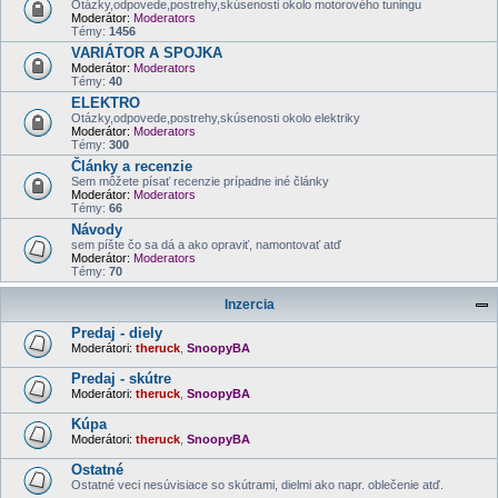
Otázky,odpovede,postrehy,skúsenosti okolo motorového tuningu
Moderátor:
Moderators
Témy:
1456
VARIÁTOR A SPOJKA
Moderátor:
Moderators
Témy:
40
ELEKTRO
Otázky,odpovede,postrehy,skúsenosti okolo elektriky
Moderátor:
Moderators
Témy:
300
Články a recenzie
Sem môžete písať recenzie prípadne iné články
Moderátor:
Moderators
Témy:
66
Návody
sem píšte čo sa dá a ako opraviť, namontovať atď
Moderátor:
Moderators
Témy:
70
Inzercia
Predaj - diely
Moderátori:
theruck
,
SnoopyBA
Predaj - skútre
Moderátori:
theruck
,
SnoopyBA
Kúpa
Moderátori:
theruck
,
SnoopyBA
Ostatné
Ostatné veci nesúvisiace so skútrami, dielmi ako napr. oblečenie atď.