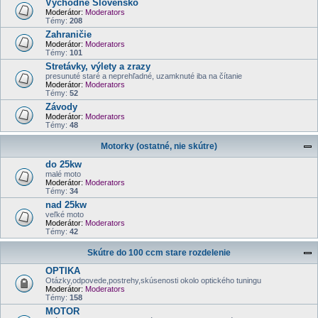
Východné Slovensko
Moderátor:
Moderators
Témy:
208
Zahraničie
Moderátor:
Moderators
Témy:
101
Stretávky, výlety a zrazy
presunuté staré a neprehľadné, uzamknuté iba na čítanie
Moderátor:
Moderators
Témy:
52
Závody
Moderátor:
Moderators
Témy:
48
Motorky (ostatné, nie skútre)
do 25kw
malé moto
Moderátor:
Moderators
Témy:
34
nad 25kw
veľké moto
Moderátor:
Moderators
Témy:
42
Skútre do 100 ccm stare rozdelenie
OPTIKA
Otázky,odpovede,postrehy,skúsenosti okolo optického tuningu
Moderátor:
Moderators
Témy:
158
MOTOR