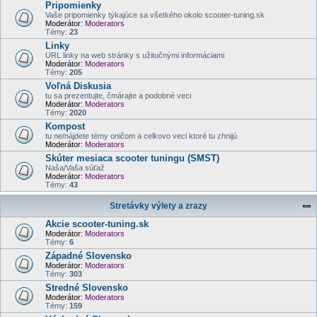
Pripomienky
Vaše pripomienky týkajúce sa všetkého okolo scooter-tuning.sk
Moderátor:
Moderators
Témy:
23
Linky
URL linky na web stránky s užitočnými informáciami
Moderátor:
Moderators
Témy:
205
Voľná Diskusia
tu sa prezentujte, čmárajte a podobné veci
Moderátor:
Moderators
Témy:
2020
Kompost
tu ne/nájdete témy oničom a celkovo veci ktoré tu zhnijú
Moderátor:
Moderators
Skúter mesiaca scooter tuningu (SMST)
Naša/Vaša súťaž
Moderátor:
Moderators
Témy:
43
Stretávky výlety a zrazy
Akcie scooter-tuning.sk
Moderátor:
Moderators
Témy:
6
Západné Slovensko
Moderátor:
Moderators
Témy:
303
Stredné Slovensko
Moderátor:
Moderators
Témy:
159