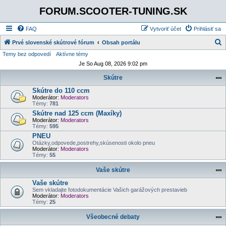
FORUM.SCOOTER-TUNING.SK
FAQ
Vytvoriť účet
Prihlásiť sa
Prvé slovenské skútrové fórum
Obsah portálu
Temy bez odpovedí
Aktívne témy
ľ
Je So Aug 08, 2026 9:02 pm
a
Skútre
d
Skútre do 110 ccm
a
Moderátor:
Moderators
ť
Témy:
781
Skútre nad 125 ccm (Maxíky)
Moderátor:
Moderators
Témy:
595
PNEU
Otázky,odpovede,postrehy,skúsenosti okolo pneu
Moderátor:
Moderators
Témy:
55
Vaše skútre
Vaše skútre
Sem vkladajte fotodokumentácie Vašich garážových prestavieb
Moderátor:
Moderators
Témy:
25
Všeobecné debaty