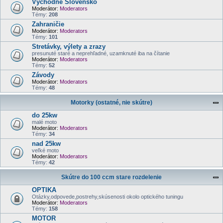
Východné Slovensko
Moderátor:
Moderators
Témy:
208
Zahraničie
Moderátor:
Moderators
Témy:
101
Stretávky, výlety a zrazy
presunuté staré a neprehľadné, uzamknuté iba na čítanie
Moderátor:
Moderators
Témy:
52
Závody
Moderátor:
Moderators
Témy:
48
Motorky (ostatné, nie skútre)
do 25kw
malé moto
Moderátor:
Moderators
Témy:
34
nad 25kw
veľké moto
Moderátor:
Moderators
Témy:
42
Skútre do 100 ccm stare rozdelenie
OPTIKA
Otázky,odpovede,postrehy,skúsenosti okolo optického tuningu
Moderátor:
Moderators
Témy:
158
MOTOR