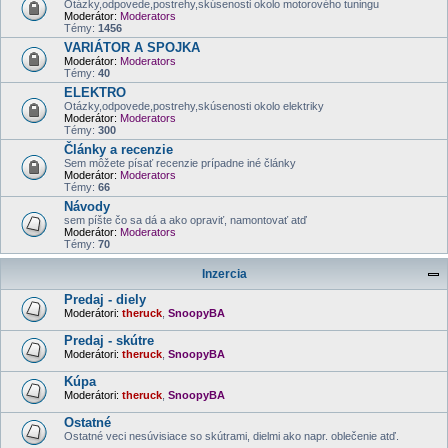
Otázky,odpovede,postrehy,skúsenosti okolo motorového tuningu
Moderátor:
Moderators
Témy:
1456
VARIÁTOR A SPOJKA
Moderátor:
Moderators
Témy:
40
ELEKTRO
Otázky,odpovede,postrehy,skúsenosti okolo elektriky
Moderátor:
Moderators
Témy:
300
Články a recenzie
Sem môžete písať recenzie prípadne iné články
Moderátor:
Moderators
Témy:
66
Návody
sem píšte čo sa dá a ako opraviť, namontovať atď
Moderátor:
Moderators
Témy:
70
Inzercia
Predaj - diely
Moderátori:
theruck
,
SnoopyBA
Predaj - skútre
Moderátori:
theruck
,
SnoopyBA
Kúpa
Moderátori:
theruck
,
SnoopyBA
Ostatné
Ostatné veci nesúvisiace so skútrami, dielmi ako napr. oblečenie atď.