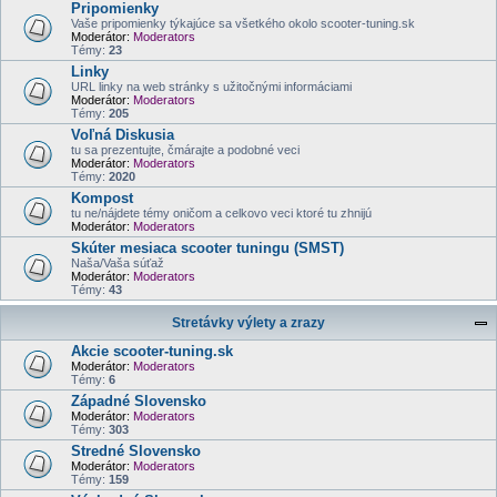
Pripomienky
Vaše pripomienky týkajúce sa všetkého okolo scooter-tuning.sk
Moderátor:
Moderators
Témy:
23
Linky
URL linky na web stránky s užitočnými informáciami
Moderátor:
Moderators
Témy:
205
Voľná Diskusia
tu sa prezentujte, čmárajte a podobné veci
Moderátor:
Moderators
Témy:
2020
Kompost
tu ne/nájdete témy oničom a celkovo veci ktoré tu zhnijú
Moderátor:
Moderators
Skúter mesiaca scooter tuningu (SMST)
Naša/Vaša súťaž
Moderátor:
Moderators
Témy:
43
Stretávky výlety a zrazy
Akcie scooter-tuning.sk
Moderátor:
Moderators
Témy:
6
Západné Slovensko
Moderátor:
Moderators
Témy:
303
Stredné Slovensko
Moderátor:
Moderators
Témy:
159