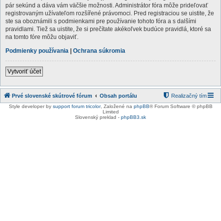
pár sekúnd a dáva vám väčšie možnosti. Administrátor fóra môže prideľovať
registrovaným užívateľom rozšířené právomoci. Pred registraciou se uistite, že
ste sa oboznámili s podmienkami pre používanie tohoto fóra a s dalšími
pravidlami. Tiež sa uistite, že si prečítate akékoľvek budúce pravidlá, ktoré sa
na tomto fóre môžu objaviť.
Podmienky používania
|
Ochrana súkromia
Vytvoriť účet
Prvé slovenské skútrové fórum
Obsah portálu
Realizačný tím
Style developer by
support forum tricolor
,
Založené na
phpBB
® Forum Software © phpBB
Limited
Slovenský preklad -
phpBB3.sk