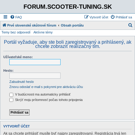
FORUM.SCOOTER-TUNING.SK
FAQ
Vytvoriť účet
Prihlásiť sa
Prvé slovenské skútrové fórum
Obsah portálu
Temy bez odpovedí
Aktívne témy
ľ
a
Portál vyžaduje, aby ste boli zaregistrovaný a prihlásený, ak
chcete zobraziť realizačný tím.
d
a
Užívateľské meno:
ť
Heslo:
Zabudnuté heslo
Znovu odoslať e-mail s pokynmi pre aktiváciu účtu
V budúcnosti ma automaticky prihlásiť
Skrýť moju prítomnosť počas tohoto pripojenia
VYTVORIŤ ÚČET
Ak sa chcete prihlásiť musíte byť najprv zaregsitrovaný. Registrácia trvá len