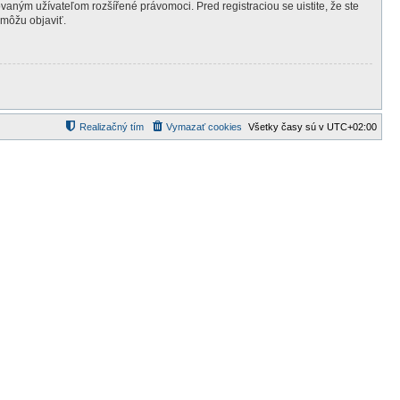
ovaným užívateľom rozšířené právomoci. Pred registraciou se uistite, že ste
 môžu objaviť.
Realizačný tím
Vymazať cookies
Všetky časy sú v
UTC+02:00
d