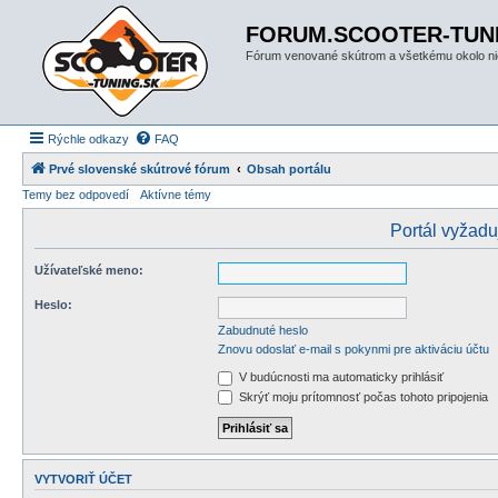
FORUM.SCOOTER-TUN
Fórum venované skútrom a všetkému okolo ni
Rýchle odkazy
FAQ
Prvé slovenské skútrové fórum
Obsah portálu
Temy bez odpovedí
Aktívne témy
Portál vyžaduj
Užívateľské meno:
Heslo:
Zabudnuté heslo
Znovu odoslať e-mail s pokynmi pre aktiváciu účtu
V budúcnosti ma automaticky prihlásiť
Skrýť moju prítomnosť počas tohoto pripojenia
VYTVORIŤ ÚČET