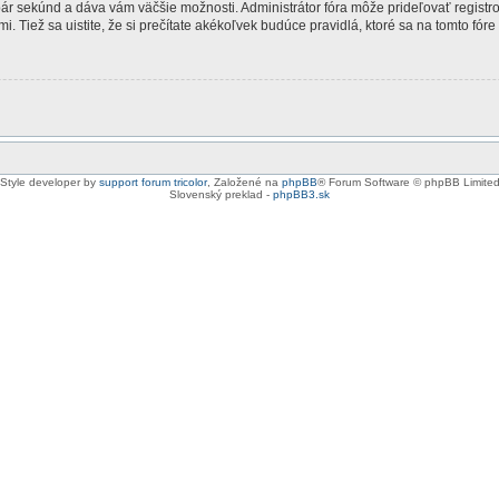
 pár sekúnd a dáva vám väčšie možnosti. Administrátor fóra môže prideľovať registr
. Tiež sa uistite, že si prečítate akékoľvek budúce pravidlá, ktoré sa na tomto fóre
Style developer by
support forum tricolor
,
Založené na
phpBB
® Forum Software © phpBB Limite
Slovenský preklad -
phpBB3.sk