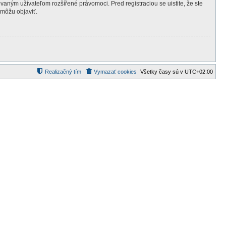
ovaným užívateľom rozšířené právomoci. Pred registraciou se uistite, že ste
 môžu objaviť.
Realizačný tím
Vymazať cookies
Všetky časy sú v
UTC+02:00
d