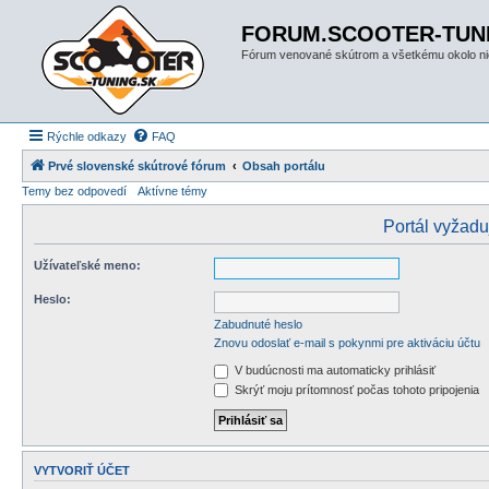
FORUM.SCOOTER-TUN
Fórum venované skútrom a všetkému okolo ni
Rýchle odkazy
FAQ
Prvé slovenské skútrové fórum
Obsah portálu
Temy bez odpovedí
Aktívne témy
Portál vyžaduj
Užívateľské meno:
Heslo:
Zabudnuté heslo
Znovu odoslať e-mail s pokynmi pre aktiváciu účtu
V budúcnosti ma automaticky prihlásiť
Skrýť moju prítomnosť počas tohoto pripojenia
VYTVORIŤ ÚČET