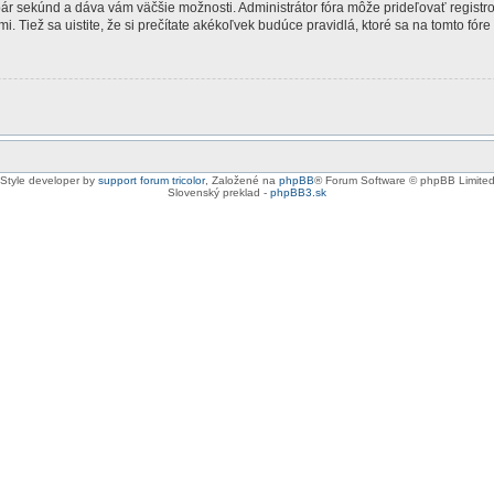
 pár sekúnd a dáva vám väčšie možnosti. Administrátor fóra môže prideľovať registr
. Tiež sa uistite, že si prečítate akékoľvek budúce pravidlá, ktoré sa na tomto fóre
Style developer by
support forum tricolor
,
Založené na
phpBB
® Forum Software © phpBB Limite
Slovenský preklad -
phpBB3.sk