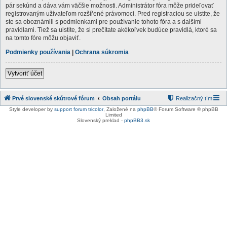
pár sekúnd a dáva vám väčšie možnosti. Administrátor fóra môže prideľovať
registrovaným užívateľom rozšířené právomoci. Pred registraciou se uistite, že
ste sa oboznámili s podmienkami pre používanie tohoto fóra a s dalšími
pravidlami. Tiež sa uistite, že si prečítate akékoľvek budúce pravidlá, ktoré sa
na tomto fóre môžu objaviť.
Podmienky používania
|
Ochrana súkromia
Vytvoriť účet
Prvé slovenské skútrové fórum
Obsah portálu
Realizačný tím
Style developer by
support forum tricolor
,
Založené na
phpBB
® Forum Software © phpBB
Limited
Slovenský preklad -
phpBB3.sk