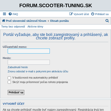
FORUM.SCOOTER-TUNING.SK
FAQ
Vytvoriť účet
Prihlásiť sa
Prvé slovenské skútrové fórum
Obsah portálu
Temy bez odpovedí
Aktívne témy
ľ
a
Portál vyžaduje, aby ste boli zaregistrovaný a prihlásený, ak
chcete zobraziť profily.
d
a
Užívateľské meno:
ť
Heslo:
Zabudnuté heslo
Znovu odoslať e-mail s pokynmi pre aktiváciu účtu
V budúcnosti ma automaticky prihlásiť
Skrýť moju prítomnosť počas tohoto pripojenia
VYTVORIŤ ÚČET
Ak sa chcete prihlásiť musíte byť najprv zaregsitrovaný. Registrácia trvá len