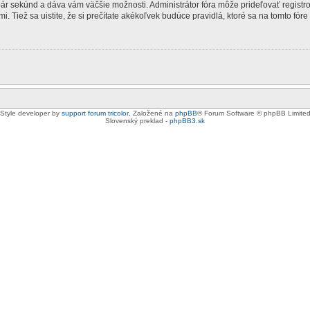
 pár sekúnd a dáva vám väčšie možnosti. Administrátor fóra môže prideľovať registr
. Tiež sa uistite, že si prečítate akékoľvek budúce pravidlá, ktoré sa na tomto fóre
Style developer by
support forum tricolor
,
Založené na
phpBB
® Forum Software © phpBB Limite
Slovenský preklad -
phpBB3.sk