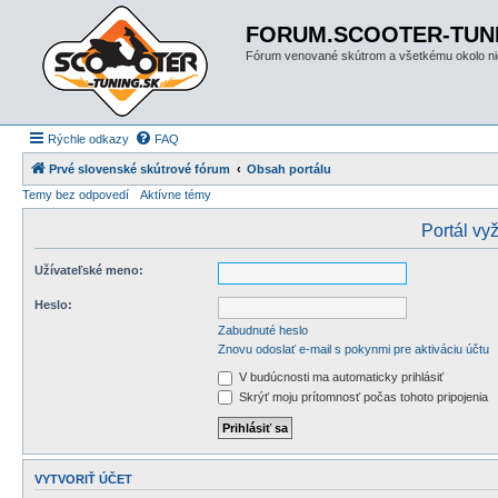
FORUM.SCOOTER-TUN
Fórum venované skútrom a všetkému okolo ni
Rýchle odkazy
FAQ
Prvé slovenské skútrové fórum
Obsah portálu
Temy bez odpovedí
Aktívne témy
Portál vyž
Užívateľské meno:
Heslo:
Zabudnuté heslo
Znovu odoslať e-mail s pokynmi pre aktiváciu účtu
V budúcnosti ma automaticky prihlásiť
Skrýť moju prítomnosť počas tohoto pripojenia
VYTVORIŤ ÚČET