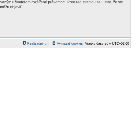
ovaným užívateľom rozšířené právomoci. Pred registraciou se uistite, že ste
 môžu objaviť.
Realizačný tím
Vymazať cookies
Všetky časy sú v
UTC+02:00
d