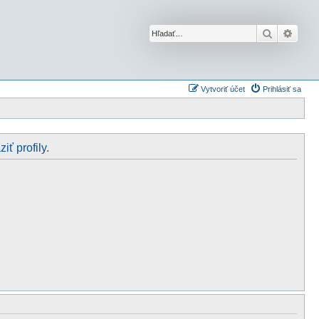
Hľadať
Rozší
Vytvoriť účet
Prihlásiť sa
iť profily.