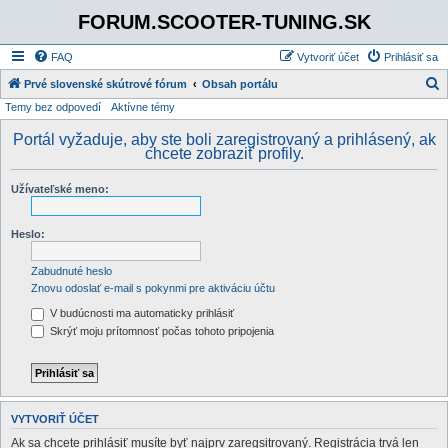
FORUM.SCOOTER-TUNING.SK
FAQ
Vytvoriť účet
Prihlásiť sa
Prvé slovenské skútrové fórum
Obsah portálu
Temy bez odpovedí
Aktívne témy
ľ
a
Portál vyžaduje, aby ste boli zaregistrovaný a prihlásený, ak
chcete zobraziť profily.
d
a
Užívateľské meno:
ť
Heslo:
Zabudnuté heslo
Znovu odoslať e-mail s pokynmi pre aktiváciu účtu
V budúcnosti ma automaticky prihlásiť
Skrýť moju prítomnosť počas tohoto pripojenia
VYTVORIŤ ÚČET
Ak sa chcete prihlásiť musíte byť najprv zaregsitrovaný. Registrácia trvá len