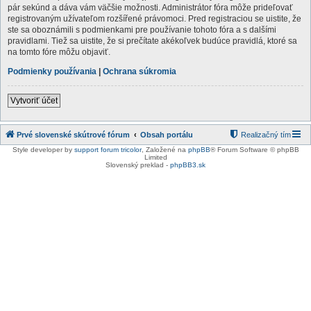
pár sekúnd a dáva vám väčšie možnosti. Administrátor fóra môže prideľovať
registrovaným užívateľom rozšířené právomoci. Pred registraciou se uistite, že
ste sa oboznámili s podmienkami pre používanie tohoto fóra a s dalšími
pravidlami. Tiež sa uistite, že si prečítate akékoľvek budúce pravidlá, ktoré sa
na tomto fóre môžu objaviť.
Podmienky používania
|
Ochrana súkromia
Vytvoriť účet
Prvé slovenské skútrové fórum
Obsah portálu
Realizačný tím
Style developer by
support forum tricolor
,
Založené na
phpBB
® Forum Software © phpBB
Limited
Slovenský preklad -
phpBB3.sk