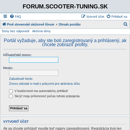
FORUM.SCOOTER-TUNING.SK
FAQ
Vytvoriť účet
Prihlásiť sa
Prvé slovenské skútrové fórum
Obsah portálu
Temy bez odpovedí
Aktívne témy
ľ
a
Portál vyžaduje, aby ste boli zaregistrovaný a prihlásený, ak
chcete zobraziť profily.
d
a
Užívateľské meno:
ť
Heslo:
Zabudnuté heslo
Znovu odoslať e-mail s pokynmi pre aktiváciu účtu
V budúcnosti ma automaticky prihlásiť
Skrýť moju prítomnosť počas tohoto pripojenia
VYTVORIŤ ÚČET
Ak sa chcete prihlásiť musíte byť najprv zaregsitrovaný. Registrácia trvá len