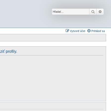
Hľadať
Rozší
Vytvoriť účet
Prihlásiť sa
iť profily.