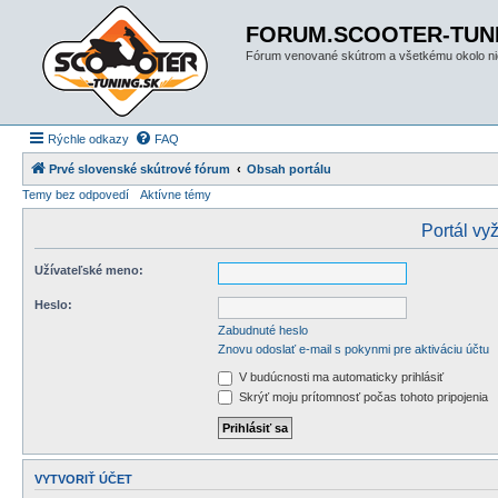
FORUM.SCOOTER-TUN
Fórum venované skútrom a všetkému okolo ni
Rýchle odkazy
FAQ
Prvé slovenské skútrové fórum
Obsah portálu
Temy bez odpovedí
Aktívne témy
Portál vyž
Užívateľské meno:
Heslo:
Zabudnuté heslo
Znovu odoslať e-mail s pokynmi pre aktiváciu účtu
V budúcnosti ma automaticky prihlásiť
Skrýť moju prítomnosť počas tohoto pripojenia
VYTVORIŤ ÚČET