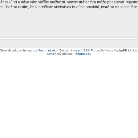
 pár sekúnd a dáva vám väčšie možnosti. Administrátor fóra môže prideľovať registr
. Tiež sa uistite, že si prečítate akékoľvek budúce pravidlá, ktoré sa na tomto fóre
Style developer by
support forum tricolor
,
Založené na
phpBB
® Forum Software © phpBB Limite
Slovenský preklad -
phpBB3.sk