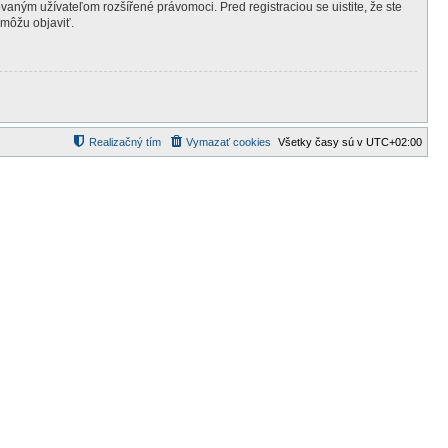
ovaným užívateľom rozšířené právomoci. Pred registraciou se uistite, že ste
 môžu objaviť.
Realizačný tím
Vymazať cookies
Všetky časy sú v
UTC+02:00
d