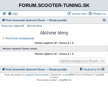
FORUM.SCOOTER-TUNING.SK
FAQ
Vytvoriť účet
Prihlásiť sa
Prvé slovenské skútrové fórum
Obsah portálu
Temy bez odpovedí
Aktívne témy
ľ
Aktívne témy
a
d
Rozšírené vyhľadávanie
Nebolo nájdené nič • Strana
1
z
1
a
Nebola nájdená žiadna zhoda.
ť
Nebolo nájdené nič • Strana
1
z
1
Rýchla navigácia vo fórach
Prvé slovenské skútrové fórum
Obsah portálu
Realizačný tím
Style developer by
support forum tricolor
,
Založené na
phpBB
® Forum Software © phpBB
Limited
Slovenský preklad -
phpBB3.sk