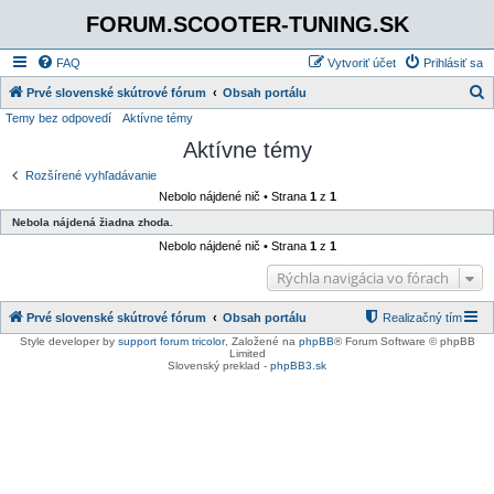
FORUM.SCOOTER-TUNING.SK
FAQ
Vytvoriť účet
Prihlásiť sa
Prvé slovenské skútrové fórum
Obsah portálu
Temy bez odpovedí
Aktívne témy
ľ
Aktívne témy
a
d
Rozšírené vyhľadávanie
Nebolo nájdené nič • Strana
1
z
1
a
Nebola nájdená žiadna zhoda.
ť
Nebolo nájdené nič • Strana
1
z
1
Rýchla navigácia vo fórach
Prvé slovenské skútrové fórum
Obsah portálu
Realizačný tím
Style developer by
support forum tricolor
,
Založené na
phpBB
® Forum Software © phpBB
Limited
Slovenský preklad -
phpBB3.sk