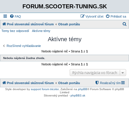
FORUM.SCOOTER-TUNING.SK
FAQ
Vytvoriť účet
Prihlásiť sa
Prvé slovenské skútrové fórum
Obsah portálu
Temy bez odpovedí
Aktívne témy
ľ
Aktívne témy
a
d
Rozšírené vyhľadávanie
Nebolo nájdené nič • Strana
1
z
1
a
Nebola nájdená žiadna zhoda.
ť
Nebolo nájdené nič • Strana
1
z
1
Rýchla navigácia vo fórach
Prvé slovenské skútrové fórum
Obsah portálu
Realizačný tím
Style developer by
support forum tricolor
,
Založené na
phpBB
® Forum Software © phpBB
Limited
Slovenský preklad -
phpBB3.sk