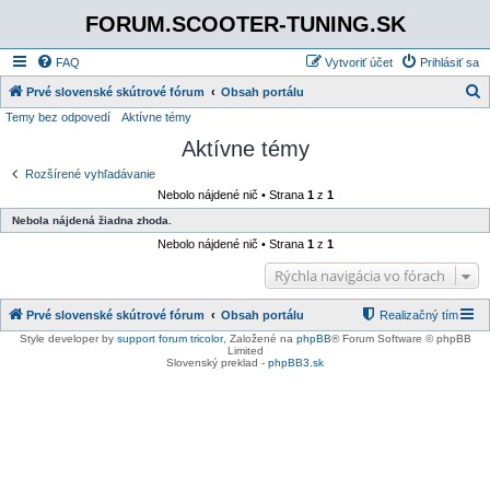
FORUM.SCOOTER-TUNING.SK
FAQ
Vytvoriť účet
Prihlásiť sa
Prvé slovenské skútrové fórum
Obsah portálu
Temy bez odpovedí
Aktívne témy
ľ
Aktívne témy
a
d
Rozšírené vyhľadávanie
Nebolo nájdené nič • Strana
1
z
1
a
Nebola nájdená žiadna zhoda.
ť
Nebolo nájdené nič • Strana
1
z
1
Rýchla navigácia vo fórach
Prvé slovenské skútrové fórum
Obsah portálu
Realizačný tím
Style developer by
support forum tricolor
,
Založené na
phpBB
® Forum Software © phpBB
Limited
Slovenský preklad -
phpBB3.sk