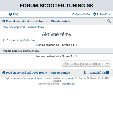
FORUM.SCOOTER-TUNING.SK
FAQ
Vytvoriť účet
Prihlásiť sa
Prvé slovenské skútrové fórum
Obsah portálu
Temy bez odpovedí
Aktívne témy
ľ
Aktívne témy
a
d
Rozšírené vyhľadávanie
Nebolo nájdené nič • Strana
1
z
1
a
Nebola nájdená žiadna zhoda.
ť
Nebolo nájdené nič • Strana
1
z
1
Rýchla navigácia vo fórach
Prvé slovenské skútrové fórum
Obsah portálu
Realizačný tím
Style developer by
support forum tricolor
,
Založené na
phpBB
® Forum Software © phpBB
Limited
Slovenský preklad -
phpBB3.sk