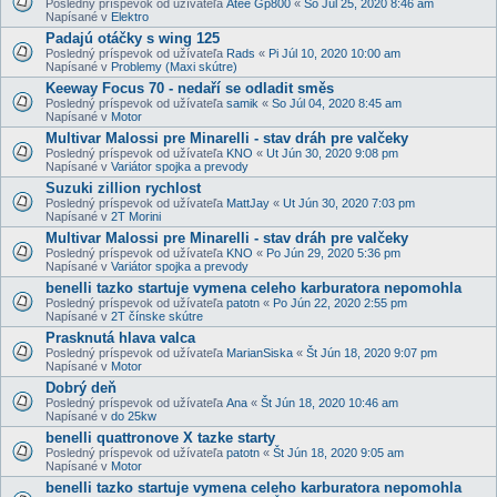
Posledný príspevok od užívateľa
Atee Gp800
«
So Júl 25, 2020 8:46 am
Napísané v
Elektro
Padajú otáčky s wing 125
Posledný príspevok od užívateľa
Rads
«
Pi Júl 10, 2020 10:00 am
Napísané v
Problemy (Maxi skútre)
Keeway Focus 70 - nedaří se odladit směs
Posledný príspevok od užívateľa
samik
«
So Júl 04, 2020 8:45 am
Napísané v
Motor
Multivar Malossi pre Minarelli - stav dráh pre valčeky
Posledný príspevok od užívateľa
KNO
«
Ut Jún 30, 2020 9:08 pm
Napísané v
Variátor spojka a prevody
Suzuki zillion rychlost
Posledný príspevok od užívateľa
MattJay
«
Ut Jún 30, 2020 7:03 pm
Napísané v
2T Morini
Multivar Malossi pre Minarelli - stav dráh pre valčeky
Posledný príspevok od užívateľa
KNO
«
Po Jún 29, 2020 5:36 pm
Napísané v
Variátor spojka a prevody
benelli tazko startuje vymena celeho karburatora nepomohla
Posledný príspevok od užívateľa
patotn
«
Po Jún 22, 2020 2:55 pm
Napísané v
2T čínske skútre
Prasknutá hlava valca
Posledný príspevok od užívateľa
MarianSiska
«
Št Jún 18, 2020 9:07 pm
Napísané v
Motor
Dobrý deň
Posledný príspevok od užívateľa
Ana
«
Št Jún 18, 2020 10:46 am
Napísané v
do 25kw
benelli quattronove X tazke starty
Posledný príspevok od užívateľa
patotn
«
Št Jún 18, 2020 9:05 am
Napísané v
Motor
benelli tazko startuje vymena celeho karburatora nepomohla