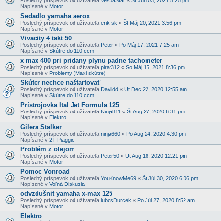
Posledný príspevok od užívateľa
VespaStar
«
Št Jún 03, 2021 5:25 pm
Napísané v
Motor
Sedadlo yamaha aerox
Posledný príspevok od užívateľa
erik-sk
«
Št Máj 20, 2021 3:56 pm
Napísané v
Motor
Vivacity 4 takt 50
Posledný príspevok od užívateľa
Peter
«
Po Máj 17, 2021 7:25 am
Napísané v
Skútre do 110 ccm
x max 400 pri pridany plynu padne tachometer
Posledný príspevok od užívateľa
pirat312
«
So Máj 15, 2021 8:36 pm
Napísané v
Problemy (Maxi skútre)
Skúter nechce naštartovať
Posledný príspevok od užívateľa
Daviidd
«
Ut Dec 22, 2020 12:55 am
Napísané v
Skútre do 110 ccm
Prístrojovka Ital Jet Formula 125
Posledný príspevok od užívateľa
Ninja811
«
Št Aug 27, 2020 6:31 pm
Napísané v
Elektro
Gilera Stalker
Posledný príspevok od užívateľa
ninja660
«
Po Aug 24, 2020 4:30 pm
Napísané v
2T Piaggio
Problém z olejom
Posledný príspevok od užívateľa
Peter50
«
Ut Aug 18, 2020 12:21 pm
Napísané v
Motor
Pomoc Vonroad
Posledný príspevok od užívateľa
YouKnowMe69
«
Št Júl 30, 2020 6:06 pm
Napísané v
Voľná Diskusia
odvzdušnit yamaha x-max 125
Posledný príspevok od užívateľa
lubosDurcek
«
Po Júl 27, 2020 8:52 am
Napísané v
Motor
Elektro