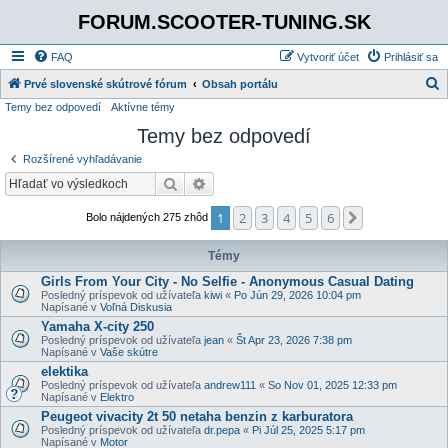
FORUM.SCOOTER-TUNING.SK
FAQ
Vytvoriť účet
Prihlásiť sa
Prvé slovenské skútrové fórum
Obsah portálu
Temy bez odpovedí
Aktívne témy
ľ
Temy bez odpovedí
a
d
Rozšírené vyhľadávanie
a
Hľadať
Rozšírené vyhľadávanie
ť
1
2
3
4
5
6
Ďalšia
Bolo nájdených 275 zhôd
Témy
Girls From Your City - No Selfie - Anonymous Casual Dating
Posledný príspevok od užívateľa
kiwi
«
Po Jún 29, 2026 10:04 pm
Napísané v
Voľná Diskusia
Yamaha X-city 250
Posledný príspevok od užívateľa
jean
«
Št Apr 23, 2026 7:38 pm
Napísané v
Vaše skútre
elektika
Posledný príspevok od užívateľa
andrew111
«
So Nov 01, 2025 12:33 pm
Napísané v
Elektro
Peugeot vivacity 2t 50 netaha benzin z karburatora
Posledný príspevok od užívateľa
dr.pepa
«
Pi Júl 25, 2025 5:17 pm
Napísané v
Motor