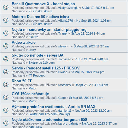
Benelli Quatronove X - bocni stojan
Posledný príspevok od užívateľa
vladykazpriglu
«
Št Júl 17, 2025 9:11 am
Napísané v
2T čínske skútre
Motorro Desiree 50 nedáva iskru
Posledný príspevok od užívateľa
viliam1976
«
Ne Sep 15, 2024 1:06 pm
Napísané v
2T čínske skútre
Nejdu mi smerovky ani starter piaggio nrg
Posledný príspevok od užívateľa
Traper
«
St Aug 21, 2024 9:44 pm
Napísané v
Elektro
Video z akcie
Posledný príspevok od užívateľa
slavohrn
«
Št Aug 08, 2024 11:27 am
Napísané v
Linky
Skuter po nehode - servis BA
Posledný príspevok od užívateľa
Tomasso
«
Pi Jún 21, 2024 9:40 am
Napísané v
Skútre do 110 ccm
Servis - Peugeot satelis 125 - PRESOV
Posledný príspevok od užívateľa
lukasp
«
St Máj 15, 2024 2:14 pm
Napísané v
4T Peugeot
Rhon 50 2T
Posledný príspevok od užívateľa
rastoslav
«
Ut Apr 23, 2024 1:04 pm
Napísané v
Motor
GY6 150cc neštartuje
Posledný príspevok od užívateľa
Cago
«
St Mar 06, 2024 8:51 pm
Napísané v
Motor
Výmena predného svetlometu - Aprilia SR MAX
Posledný príspevok od užívateľa
damien11
«
Ne Aug 20, 2023 12:00 am
Napísané v
Skútre nad 125 ccm (Maxíky)
Nejde otáčkomer a odometer burgman 650
Posledný príspevok od užívateľa
karol z galanty
«
Ne Aug 13, 2023 5:37 pm
Napísané v
nad 25kw