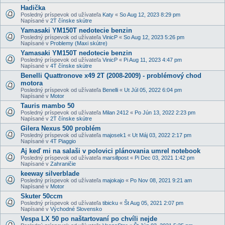
Hadička
Posledný príspevok od užívateľa
Katy
«
So Aug 12, 2023 8:29 pm
Napísané v
2T čínske skútre
Yamasaki YM150T nedotecie benzin
Posledný príspevok od užívateľa
VinicP
«
So Aug 12, 2023 5:26 pm
Napísané v
Problemy (Maxi skútre)
Yamasaki YM150T nedotecie benzin
Posledný príspevok od užívateľa
VinicP
«
Pi Aug 11, 2023 4:47 pm
Napísané v
4T čínske skútre
Benelli Quattronove x49 2T (2008-2009) - problémový chod
motora
Posledný príspevok od užívateľa
Benelli
«
Ut Júl 05, 2022 6:04 pm
Napísané v
Motor
Tauris mambo 50
Posledný príspevok od užívateľa
Milan 2412
«
Po Jún 13, 2022 2:23 pm
Napísané v
2T čínske skútre
Gilera Nexus 500 problém
Posledný príspevok od užívateľa
majosek1
«
Ut Máj 03, 2022 2:17 pm
Napísané v
4T Piaggio
Aj keď mi na salaši v polovici plánovania umrel notebook
Posledný príspevok od užívateľa
marsillpost
«
Pi Dec 03, 2021 1:42 pm
Napísané v
Zahraničie
keeway silverblade
Posledný príspevok od užívateľa
majokajo
«
Po Nov 08, 2021 9:21 am
Napísané v
Motor
Skuter 50ccm
Posledný príspevok od užívateľa
tibicku
«
Št Aug 05, 2021 2:07 pm
Napísané v
Východné Slovensko
Vespa LX 50 po naštartovaní po chvíli nejde