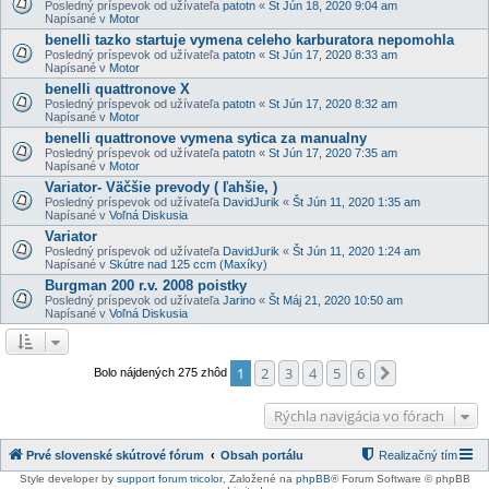
Posledný príspevok od užívateľa
patotn
«
Št Jún 18, 2020 9:04 am
Napísané v
Motor
benelli tazko startuje vymena celeho karburatora nepomohla
Posledný príspevok od užívateľa
patotn
«
St Jún 17, 2020 8:33 am
Napísané v
Motor
benelli quattronove X
Posledný príspevok od užívateľa
patotn
«
St Jún 17, 2020 8:32 am
Napísané v
Motor
benelli quattronove vymena sytica za manualny
Posledný príspevok od užívateľa
patotn
«
St Jún 17, 2020 7:35 am
Napísané v
Motor
Variator- Väčšie prevody ( ľahšie, )
Posledný príspevok od užívateľa
DavidJurik
«
Št Jún 11, 2020 1:35 am
Napísané v
Voľná Diskusia
Variator
Posledný príspevok od užívateľa
DavidJurik
«
Št Jún 11, 2020 1:24 am
Napísané v
Skútre nad 125 ccm (Maxíky)
Burgman 200 r.v. 2008 poistky
Posledný príspevok od užívateľa
Jarino
«
Št Máj 21, 2020 10:50 am
Napísané v
Voľná Diskusia
1
2
3
4
5
6
Ďalšia
Bolo nájdených 275 zhôd
Rýchla navigácia vo fórach
Prvé slovenské skútrové fórum
Obsah portálu
Realizačný tím
Style developer by
support forum tricolor
,
Založené na
phpBB
® Forum Software © phpBB