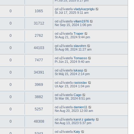
Pi Júl 25, 2025 5:17 pm
od užívateľa
vladykazpriglu
0
1065
Št Júl 17, 2025 9:11 am
od užívateľa
viliam1976
0
31712
Ne Sep 15, 2024 1:06 pm
od užívateľa
Traper
0
2762
St Aug 21, 2024 9:44 pm
od užívateľa
slavohrn
0
44103
Št Aug 08, 2024 11:27 am
od užívateľa
Tomasso
0
7477
Pi Jún 21, 2024 9:40 am
od užívateľa
lukasp
0
34391
St Máj 15, 2024 2:14 pm
od užívateľa
rastoslav
0
3969
Ut Apr 23, 2024 1:04 pm
od užívateľa
Cago
0
3882
St Mar 06, 2024 8:51 pm
od užívateľa
damien11
0
5257
Ne Aug 20, 2023 12:00 am
od užívateľa
karol z galanty
0
48308
Ne Aug 13, 2023 5:37 pm
od užívateľa
Katy
0
5343