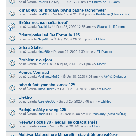
od užívateľa
Peter
» Po Máj 17, 2021 7:25 am » v
Skútre do 110 ccm
x max 400 pri pridany plynu padne tachometer
od užívateľa
pirat312
» So Máj 15, 2021 8:36 pm » v
Problemy (Maxi skútre)
Skúter nechce naštartovať
od užívateľa
Daviidd
» Ut Dec 22, 2020 12:55 am » v
Skútre do 110 ccm
Prístrojovka Ital Jet Formula 125
od užívateľa
Ninja811
» Št Aug 27, 2020 6:31 pm » v
Elektro
Gilera Stalker
od užívateľa
ninja660
» Po Aug 24, 2020 4:30 pm » v
2T Piaggio
Problém z olejom
od užívateľa
Peter50
» Ut Aug 18, 2020 12:21 pm » v
Motor
Pomoc Vonroad
od užívateľa
YouKnowMe69
» Št Júl 30, 2020 6:06 pm » v
Voľná Diskusia
odvzdušnit yamaha x-max 125
od užívateľa
lubosDurcek
» Po Júl 27, 2020 8:52 am » v
Motor
Elektro
od užívateľa
Atee Gp800
» So Júl 25, 2020 8:46 am » v
Elektro
Padajú otáčky s wing 125
od užívateľa
Rads
» Pi Júl 10, 2020 10:00 am » v
Problemy (Maxi skútre)
Keeway Focus 70 - nedaří se odladit směs
od užívateľa
samik
» So Júl 04, 2020 8:45 am » v
Motor
Multivar Malossi pre Minarelli - stav dráh pre valčeky