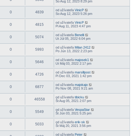
So Aug 12, 2023 8:29 pm
od užívateľa
VinicP
0
4839
So Aug 12, 2023 5:26 pm
od užívateľa
VinicP
0
4815
Pi Aug 11, 2023 4:47 pm
od užívateľa
Benelli
0
5074
Ut Júl 05, 2022 6:04 pm
od užívateľa
Milan 2412
0
5993
Po Jún 13, 2022 2:23 pm
od užívateľa
majosek1
0
5646
Ut Máj 03, 2022 2:17 pm
od užívateľa
marsillpost
0
4726
Pi Dec 03, 2021 1:42 pm
od užívateľa
majokajo
0
6877
Po Nov 08, 2021 9:21 am
od užívateľa
tibicku
0
46558
Št Aug 05, 2021 2:07 pm
od užívateľa
VespaStar
0
5549
Št Jún 03, 2021 5:25 pm
od užívateľa
erik-sk
0
5033
Št Máj 20, 2021 3:56 pm
od užívateľa
Peter