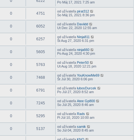
0
6222
Po Máj 17, 2021 7:25 am
od užívateľa
pirat312
0
4751
So Máj 15, 2021 8:36 pm
od užívateľa
Daviidd
0
6052
Ut Dec 22, 2020 12:55 am
od užívateľa
Ninja811
0
6257
Št Aug 27, 2020 6:31 pm
od užívateľa
ninja660
0
5605
Po Aug 24, 2020 4:30 pm
od užívateľa
Peter50
0
5763
Ut Aug 18, 2020 12:21 pm
od užívateľa
YouKnowMe69
0
7468
Št Júl 30, 2020 6:06 pm
od užívateľa
lubosDurcek
0
6791
Po Júl 27, 2020 8:52 am
od užívateľa
Atee Gp800
0
7245
So Júl 25, 2020 8:46 am
od užívateľa
Rads
0
5295
Pi Júl 10, 2020 10:00 am
od užívateľa
samik
0
5137
So Júl 04, 2020 8:45 am
od užívateľa
KNO