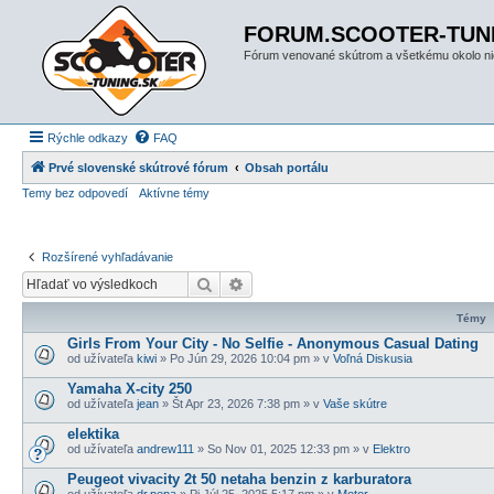
FORUM.SCOOTER-TUN
Fórum venované skútrom a všetkému okolo ni
Rýchle odkazy
FAQ
Prvé slovenské skútrové fórum
Obsah portálu
Temy bez odpovedí
Aktívne témy
Rozšírené vyhľadávanie
Hľadať
Rozšírené vyhľadávanie
Témy
Girls From Your City - No Selfie - Anonymous Casual Dating
od užívateľa
kiwi
» Po Jún 29, 2026 10:04 pm » v
Voľná Diskusia
Yamaha X-city 250
od užívateľa
jean
» Št Apr 23, 2026 7:38 pm » v
Vaše skútre
elektika
od užívateľa
andrew111
» So Nov 01, 2025 12:33 pm » v
Elektro
Peugeot vivacity 2t 50 netaha benzin z karburatora
od užívateľa
dr.pepa
» Pi Júl 25, 2025 5:17 pm » v
Motor