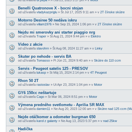
Benelli Quatronove X - bocni stojan
od užívateľa
vladykazpriglu
» Št Júl 17, 2025 9:11 am » v
2T čínske skútre
Motorro Desiree 50 nedáva iskru
od užívateľa
viliam1976
» Ne Sep 15, 2024 1:06 pm » v
2T čínske skútre
Nejdu mi smerovky ani starter piaggio nrg
od užívateľa
Traper
» St Aug 21, 2024 9:44 pm » v
Elektro
Video z akcie
od užívateľa
slavohrn
» Št Aug 08, 2024 11:27 am » v
Linky
Skuter po nehode - servis BA
od užívateľa
Tomasso
» Pi Jún 21, 2024 9:40 am » v
Skútre do 110 ccm
Servis - Peugeot satelis 125 - PRESOV
od užívateľa
lukasp
» St Máj 15, 2024 2:14 pm » v
4T Peugeot
Rhon 50 2T
od užívateľa
rastoslav
» Ut Apr 23, 2024 1:04 pm » v
Motor
GY6 150cc neštartuje
od užívateľa
Cago
» St Mar 06, 2024 8:51 pm » v
Motor
Výmena predného svetlometu - Aprilia SR MAX
od užívateľa
damien11
» Ne Aug 20, 2023 12:00 am » v
Skútre nad 125 ccm (M
Nejde otáčkomer a odometer burgman 650
od užívateľa
karol z galanty
» Ne Aug 13, 2023 5:37 pm » v
nad 25kw
Hadička