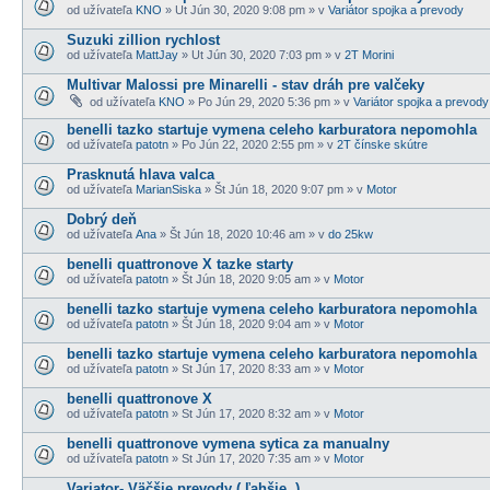
od užívateľa
KNO
» Ut Jún 30, 2020 9:08 pm » v
Variátor spojka a prevody
Suzuki zillion rychlost
od užívateľa
MattJay
» Ut Jún 30, 2020 7:03 pm » v
2T Morini
Multivar Malossi pre Minarelli - stav dráh pre valčeky
od užívateľa
KNO
» Po Jún 29, 2020 5:36 pm » v
Variátor spojka a prevody
benelli tazko startuje vymena celeho karburatora nepomohla
od užívateľa
patotn
» Po Jún 22, 2020 2:55 pm » v
2T čínske skútre
Prasknutá hlava valca
od užívateľa
MarianSiska
» Št Jún 18, 2020 9:07 pm » v
Motor
Dobrý deň
od užívateľa
Ana
» Št Jún 18, 2020 10:46 am » v
do 25kw
benelli quattronove X tazke starty
od užívateľa
patotn
» Št Jún 18, 2020 9:05 am » v
Motor
benelli tazko startuje vymena celeho karburatora nepomohla
od užívateľa
patotn
» Št Jún 18, 2020 9:04 am » v
Motor
benelli tazko startuje vymena celeho karburatora nepomohla
od užívateľa
patotn
» St Jún 17, 2020 8:33 am » v
Motor
benelli quattronove X
od užívateľa
patotn
» St Jún 17, 2020 8:32 am » v
Motor
benelli quattronove vymena sytica za manualny
od užívateľa
patotn
» St Jún 17, 2020 7:35 am » v
Motor
Variator- Väčšie prevody ( ľahšie, )