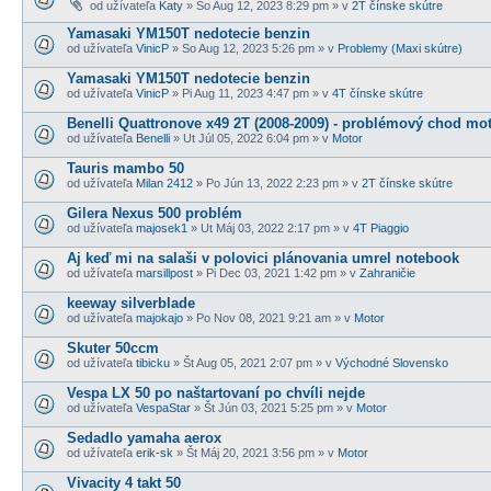
od užívateľa
Katy
» So Aug 12, 2023 8:29 pm » v
2T čínske skútre
Yamasaki YM150T nedotecie benzin
od užívateľa
VinicP
» So Aug 12, 2023 5:26 pm » v
Problemy (Maxi skútre)
Yamasaki YM150T nedotecie benzin
od užívateľa
VinicP
» Pi Aug 11, 2023 4:47 pm » v
4T čínske skútre
Benelli Quattronove x49 2T (2008-2009) - problémový chod mo
od užívateľa
Benelli
» Ut Júl 05, 2022 6:04 pm » v
Motor
Tauris mambo 50
od užívateľa
Milan 2412
» Po Jún 13, 2022 2:23 pm » v
2T čínske skútre
Gilera Nexus 500 problém
od užívateľa
majosek1
» Ut Máj 03, 2022 2:17 pm » v
4T Piaggio
Aj keď mi na salaši v polovici plánovania umrel notebook
od užívateľa
marsillpost
» Pi Dec 03, 2021 1:42 pm » v
Zahraničie
keeway silverblade
od užívateľa
majokajo
» Po Nov 08, 2021 9:21 am » v
Motor
Skuter 50ccm
od užívateľa
tibicku
» Št Aug 05, 2021 2:07 pm » v
Východné Slovensko
Vespa LX 50 po naštartovaní po chvíli nejde
od užívateľa
VespaStar
» Št Jún 03, 2021 5:25 pm » v
Motor
Sedadlo yamaha aerox
od užívateľa
erik-sk
» Št Máj 20, 2021 3:56 pm » v
Motor
Vivacity 4 takt 50