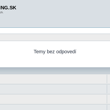
ING.SK
ch.
Temy bez odpovedí