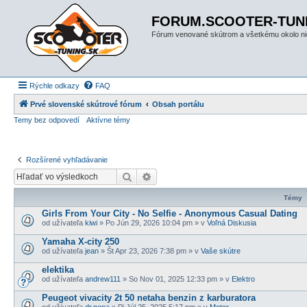
FORUM.SCOOTER-TUN
Fórum venované skútrom a všetkému okolo ni
Rýchle odkazy
FAQ
Prvé slovenské skútrové fórum
Obsah portálu
Temy bez odpovedí
Aktívne témy
Rozšírené vyhľadávanie
Hľadať
Rozšírené vyhľadávanie
Témy
Girls From Your City - No Selfie - Anonymous Casual Dating
od užívateľa
kiwi
» Po Jún 29, 2026 10:04 pm » v
Voľná Diskusia
Yamaha X-city 250
od užívateľa
jean
» Št Apr 23, 2026 7:38 pm » v
Vaše skútre
elektika
od užívateľa
andrew111
» So Nov 01, 2025 12:33 pm » v
Elektro
Peugeot vivacity 2t 50 netaha benzin z karburatora
od užívateľa
dr.pepa
» Pi Júl 25, 2025 5:17 pm » v
Motor