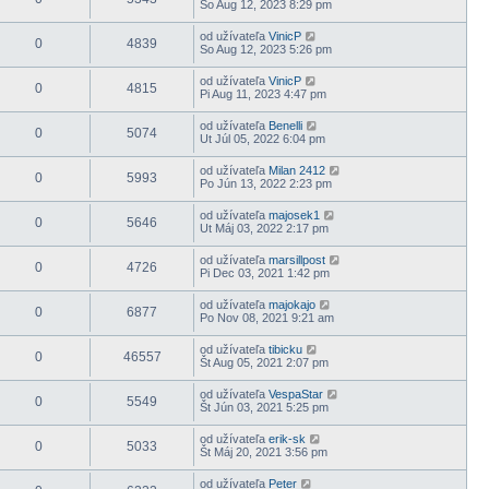
So Aug 12, 2023 8:29 pm
od užívateľa
VinicP
0
4839
So Aug 12, 2023 5:26 pm
od užívateľa
VinicP
0
4815
Pi Aug 11, 2023 4:47 pm
od užívateľa
Benelli
0
5074
Ut Júl 05, 2022 6:04 pm
od užívateľa
Milan 2412
0
5993
Po Jún 13, 2022 2:23 pm
od užívateľa
majosek1
0
5646
Ut Máj 03, 2022 2:17 pm
od užívateľa
marsillpost
0
4726
Pi Dec 03, 2021 1:42 pm
od užívateľa
majokajo
0
6877
Po Nov 08, 2021 9:21 am
od užívateľa
tibicku
0
46557
Št Aug 05, 2021 2:07 pm
od užívateľa
VespaStar
0
5549
Št Jún 03, 2021 5:25 pm
od užívateľa
erik-sk
0
5033
Št Máj 20, 2021 3:56 pm
od užívateľa
Peter