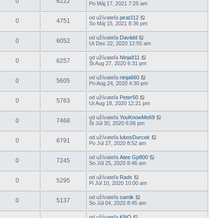
0
6222
Po Máj 17, 2021 7:25 am
od užívateľa
pirat312
0
4751
So Máj 15, 2021 8:36 pm
od užívateľa
Daviidd
0
6052
Ut Dec 22, 2020 12:55 am
od užívateľa
Ninja811
0
6257
Št Aug 27, 2020 6:31 pm
od užívateľa
ninja660
0
5605
Po Aug 24, 2020 4:30 pm
od užívateľa
Peter50
0
5763
Ut Aug 18, 2020 12:21 pm
od užívateľa
YouKnowMe69
0
7468
Št Júl 30, 2020 6:06 pm
od užívateľa
lubosDurcek
0
6791
Po Júl 27, 2020 8:52 am
od užívateľa
Atee Gp800
0
7245
So Júl 25, 2020 8:46 am
od užívateľa
Rads
0
5295
Pi Júl 10, 2020 10:00 am
od užívateľa
samik
0
5137
So Júl 04, 2020 8:45 am
od užívateľa
KNO