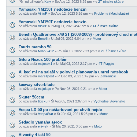
od užívateľa
Katy
» So Aug 12, 2023 8:29 pm » v
2T čínske skútre
Yamasaki YM150T nedotecie benzin
od užívateľa
VinicP
» So Aug 12, 2023 5:26 pm » v
Problemy (Maxi skútre)
Yamasaki YM150T nedotecie benzin
od užívateľa
VinicP
» Pi Aug 11, 2023 4:47 pm » v
4T čínske skútre
Benelli Quattronove x49 2T (2008-2009) - problémový chod mo
od užívateľa
Benelli
» Ut Júl 05, 2022 6:04 pm » v
Motor
Tauris mambo 50
od užívateľa
Milan 2412
» Po Jún 13, 2022 2:23 pm » v
2T čínske skútre
Gilera Nexus 500 problém
od užívateľa
majosek1
» Ut Máj 03, 2022 2:17 pm » v
4T Piaggio
Aj keď mi na salaši v polovici plánovania umrel notebook
od užívateľa
marsillpost
» Pi Dec 03, 2021 1:42 pm » v
Zahraničie
keeway silverblade
od užívateľa
majokajo
» Po Nov 08, 2021 9:21 am » v
Motor
Skuter 50ccm
od užívateľa
tibicku
» Št Aug 05, 2021 2:07 pm » v
Východné Slovensko
Vespa LX 50 po naštartovaní po chvíli nejde
od užívateľa
VespaStar
» Št Jún 03, 2021 5:25 pm » v
Motor
Sedadlo yamaha aerox
od užívateľa
erik-sk
» Št Máj 20, 2021 3:56 pm » v
Motor
Vivacity 4 takt 50