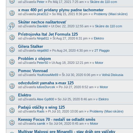
od užívateľa
Peter
» Po Máj 17, 2021 7:25 am » v
Skútre do 110 ccm
x max 400 pri pridany plynu padne tachometer
od užívateľa
pirat312
» So Máj 15, 2021 8:36 pm » v
Problemy (Maxi skútre)
Skúter nechce naštartovať
od užívateľa
Daviidd
» Ut Dec 22, 2020 12:55 am » v
Skútre do 110 ccm
Prístrojovka Ital Jet Formula 125
od užívateľa
Ninja811
» Št Aug 27, 2020 6:31 pm » v
Elektro
Gilera Stalker
od užívateľa
ninja660
» Po Aug 24, 2020 4:30 pm » v
2T Piaggio
Problém z olejom
od užívateľa
Peter50
» Ut Aug 18, 2020 12:21 pm » v
Motor
Pomoc Vonroad
od užívateľa
YouKnowMe69
» Št Júl 30, 2020 6:06 pm » v
Voľná Diskusia
odvzdušnit yamaha x-max 125
od užívateľa
lubosDurcek
» Po Júl 27, 2020 8:52 am » v
Motor
Elektro
od užívateľa
Atee Gp800
» So Júl 25, 2020 8:46 am » v
Elektro
Padajú otáčky s wing 125
od užívateľa
Rads
» Pi Júl 10, 2020 10:00 am » v
Problemy (Maxi skútre)
Keeway Focus 70 - nedaří se odladit směs
od užívateľa
samik
» So Júl 04, 2020 8:45 am » v
Motor
Multivar Malossi pre Minarelli - stav dráh pre valčeky