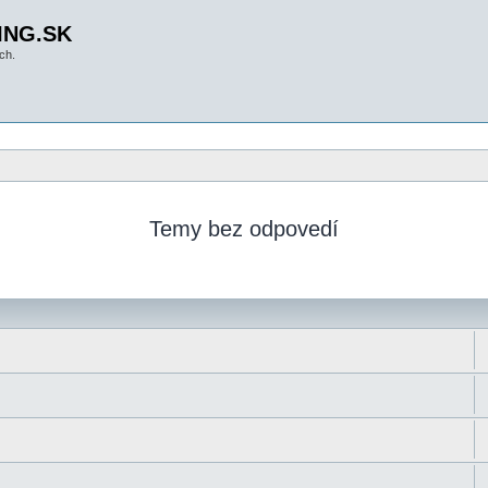
ING.SK
ch.
Temy bez odpovedí