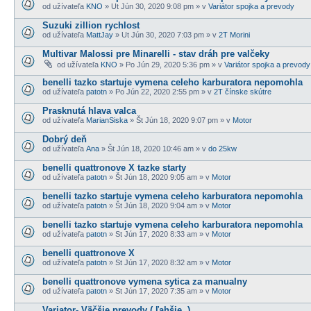
od užívateľa
KNO
» Ut Jún 30, 2020 9:08 pm » v
Variátor spojka a prevody
Suzuki zillion rychlost
od užívateľa
MattJay
» Ut Jún 30, 2020 7:03 pm » v
2T Morini
Multivar Malossi pre Minarelli - stav dráh pre valčeky
od užívateľa
KNO
» Po Jún 29, 2020 5:36 pm » v
Variátor spojka a prevody
benelli tazko startuje vymena celeho karburatora nepomohla
od užívateľa
patotn
» Po Jún 22, 2020 2:55 pm » v
2T čínske skútre
Prasknutá hlava valca
od užívateľa
MarianSiska
» Št Jún 18, 2020 9:07 pm » v
Motor
Dobrý deň
od užívateľa
Ana
» Št Jún 18, 2020 10:46 am » v
do 25kw
benelli quattronove X tazke starty
od užívateľa
patotn
» Št Jún 18, 2020 9:05 am » v
Motor
benelli tazko startuje vymena celeho karburatora nepomohla
od užívateľa
patotn
» Št Jún 18, 2020 9:04 am » v
Motor
benelli tazko startuje vymena celeho karburatora nepomohla
od užívateľa
patotn
» St Jún 17, 2020 8:33 am » v
Motor
benelli quattronove X
od užívateľa
patotn
» St Jún 17, 2020 8:32 am » v
Motor
benelli quattronove vymena sytica za manualny
od užívateľa
patotn
» St Jún 17, 2020 7:35 am » v
Motor
Variator- Väčšie prevody ( ľahšie, )