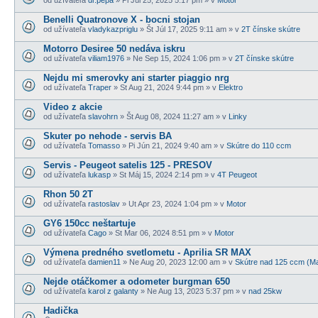
Benelli Quatronove X - bocni stojan
od užívateľa
vladykazpriglu
» Št Júl 17, 2025 9:11 am » v
2T čínske skútre
Motorro Desiree 50 nedáva iskru
od užívateľa
viliam1976
» Ne Sep 15, 2024 1:06 pm » v
2T čínske skútre
Nejdu mi smerovky ani starter piaggio nrg
od užívateľa
Traper
» St Aug 21, 2024 9:44 pm » v
Elektro
Video z akcie
od užívateľa
slavohrn
» Št Aug 08, 2024 11:27 am » v
Linky
Skuter po nehode - servis BA
od užívateľa
Tomasso
» Pi Jún 21, 2024 9:40 am » v
Skútre do 110 ccm
Servis - Peugeot satelis 125 - PRESOV
od užívateľa
lukasp
» St Máj 15, 2024 2:14 pm » v
4T Peugeot
Rhon 50 2T
od užívateľa
rastoslav
» Ut Apr 23, 2024 1:04 pm » v
Motor
GY6 150cc neštartuje
od užívateľa
Cago
» St Mar 06, 2024 8:51 pm » v
Motor
Výmena predného svetlometu - Aprilia SR MAX
od užívateľa
damien11
» Ne Aug 20, 2023 12:00 am » v
Skútre nad 125 ccm (M
Nejde otáčkomer a odometer burgman 650
od užívateľa
karol z galanty
» Ne Aug 13, 2023 5:37 pm » v
nad 25kw
Hadička