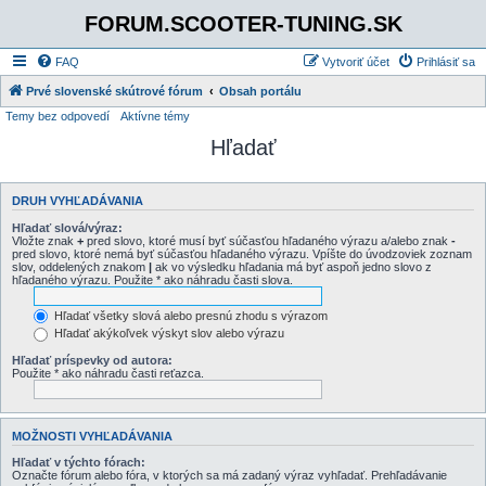
FORUM.SCOOTER-TUNING.SK
FAQ
Vytvoriť účet
Prihlásiť sa
Prvé slovenské skútrové fórum
Obsah portálu
Temy bez odpovedí
Aktívne témy
Hľadať
DRUH VYHĽADÁVANIA
Hľadať slová/výraz:
Vložte znak
+
pred slovo, ktoré musí byť súčasťou hľadaného výrazu a/alebo znak
-
pred slovo, ktoré nemá byť súčasťou hľadaného výrazu. Vpíšte do úvodzoviek zoznam
slov, oddelených znakom
|
ak vo výsledku hľadania má byť aspoň jedno slovo z
hľadaného výrazu. Použite * ako náhradu časti slova.
Hľadať všetky slová alebo presnú zhodu s výrazom
Hľadať akýkoľvek výskyt slov alebo výrazu
Hľadať príspevky od autora:
Použite * ako náhradu časti reťazca.
MOŽNOSTI VYHĽADÁVANIA
Hľadať v týchto fórach:
Označte fórum alebo fóra, v ktorých sa má zadaný výraz vyhľadať. Prehľadávanie