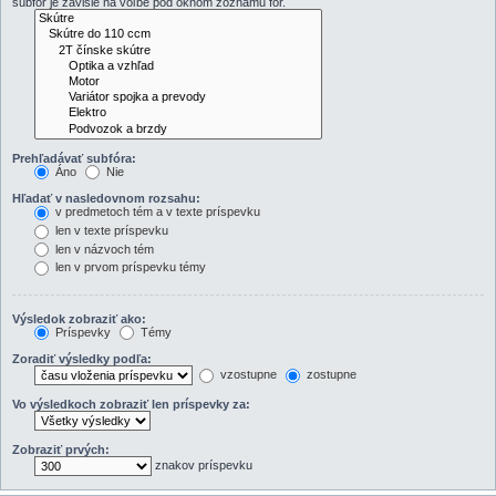
subfór je závislé na voľbe pod oknom zoznamu fór.
Prehľadávať subfóra:
Áno
Nie
Hľadať v nasledovnom rozsahu:
v predmetoch tém a v texte príspevku
len v texte príspevku
len v názvoch tém
len v prvom príspevku témy
Výsledok zobraziť ako:
Príspevky
Témy
Zoradiť výsledky podľa:
vzostupne
zostupne
Vo výsledkoch zobraziť len príspevky za:
Zobraziť prvých:
znakov príspevku