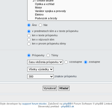
Áno
Nie
v predmetoch tém a v texte príspevku
len v texte príspevku
len v názvoch tém
len v prvom príspevku témy
Príspevky
Témy
vzostupne
zostupne
znakov príspevku
Style developer by
support forum tricolor
,
Založené na
phpBB
® Forum Software © phpBB Limite
Slovenský preklad -
phpBB3.sk