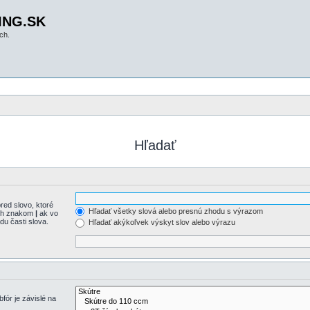
ING.SK
ch.
Hľadať
red slovo, ktoré
Hľadať všetky slová alebo presnú zhodu s výrazom
ých znakom
|
ak vo
u časti slova.
Hľadať akýkoľvek výskyt slov alebo výrazu
fór je závislé na