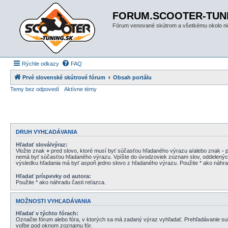
FORUM.SCOOTER-TUN
Fórum venované skútrom a všetkému okolo ni
Rýchle odkazy
FAQ
Prvé slovenské skútrové fórum
Obsah portálu
Temy bez odpovedí
Aktívne témy
DRUH VYHĽADÁVANIA
Hľadať slová/výraz:
Vložte znak
+
pred slovo, ktoré musí byť súčasťou hľadaného výrazu a/alebo znak
-
p
nemá byť súčasťou hľadaného výrazu. Vpíšte do úvodzoviek zoznam slov, oddelen
výsledku hľadania má byť aspoň jedno slovo z hľadaného výrazu. Použite * ako náhrad
Hľadať príspevky od autora:
Použite * ako náhradu časti reťazca.
MOŽNOSTI VYHĽADÁVANIA
Hľadať v týchto fórach:
Označte fórum alebo fóra, v ktorých sa má zadaný výraz vyhľadať. Prehľadávanie sub
voľbe pod oknom zoznamu fór.