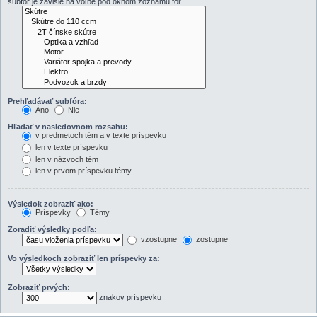
subfór je závislé na voľbe pod oknom zoznamu fór.
Prehľadávať subfóra:
Áno
Nie
Hľadať v nasledovnom rozsahu:
v predmetoch tém a v texte príspevku
len v texte príspevku
len v názvoch tém
len v prvom príspevku témy
Výsledok zobraziť ako:
Príspevky
Témy
Zoradiť výsledky podľa:
vzostupne
zostupne
Vo výsledkoch zobraziť len príspevky za:
Zobraziť prvých:
znakov príspevku