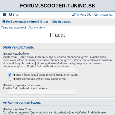
FORUM.SCOOTER-TUNING.SK
FAQ
Vytvoriť účet
Prihlásiť sa
Prvé slovenské skútrové fórum
Obsah portálu
Temy bez odpovedí
Aktívne témy
Hľadať
DRUH VYHĽADÁVANIA
Hľadať slová/výraz:
Vložte znak
+
pred slovo, ktoré musí byť súčasťou hľadaného výrazu a/alebo znak
-
pred slovo, ktoré nemá byť súčasťou hľadaného výrazu. Vpíšte do úvodzoviek zoznam
slov, oddelených znakom
|
ak vo výsledku hľadania má byť aspoň jedno slovo z
hľadaného výrazu. Použite * ako náhradu časti slova.
Hľadať všetky slová alebo presnú zhodu s výrazom
Hľadať akýkoľvek výskyt slov alebo výrazu
Hľadať príspevky od autora:
Použite * ako náhradu časti reťazca.
MOŽNOSTI VYHĽADÁVANIA
Hľadať v týchto fórach:
Označte fórum alebo fóra, v ktorých sa má zadaný výraz vyhľadať. Prehľadávanie