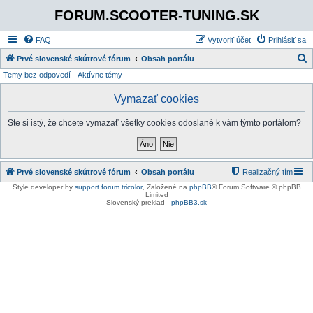
FORUM.SCOOTER-TUNING.SK
FAQ
Vytvoriť účet
Prihlásiť sa
Prvé slovenské skútrové fórum
Obsah portálu
Temy bez odpovedí
Aktívne témy
ľ
a
Vymazať cookies
d
Ste si istý, že chcete vymazať všetky cookies odoslané k vám týmto portálom?
a
ť
Prvé slovenské skútrové fórum
Obsah portálu
Realizačný tím
Style developer by
support forum tricolor
,
Založené na
phpBB
® Forum Software © phpBB
Limited
Slovenský preklad -
phpBB3.sk