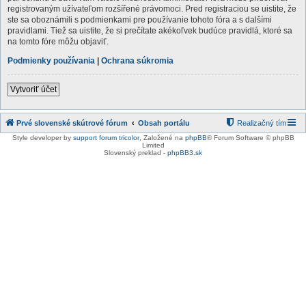
registrovaným užívateľom rozšířené právomoci. Pred registraciou se uistite, že
ste sa oboznámili s podmienkami pre používanie tohoto fóra a s dalšími
pravidlami. Tiež sa uistite, že si prečítate akékoľvek budúce pravidlá, ktoré sa
na tomto fóre môžu objaviť.
Podmienky používania
|
Ochrana súkromia
Vytvoriť účet
Prvé slovenské skútrové fórum
Obsah portálu
Realizačný tím
Style developer by
support forum tricolor
,
Založené na
phpBB
® Forum Software © phpBB
Limited
Slovenský preklad -
phpBB3.sk