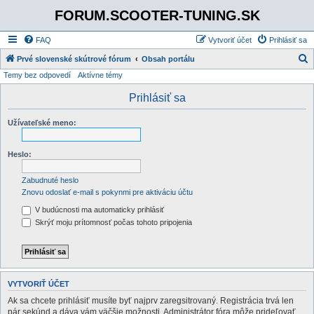
FORUM.SCOOTER-TUNING.SK
FAQ
Vytvoriť účet
Prihlásiť sa
Prvé slovenské skútrové fórum
Obsah portálu
Temy bez odpovedí
Aktívne témy
ľ
a
Prihlásiť sa
d
Užívateľské meno:
a
ť
Heslo:
Zabudnuté heslo
Znovu odoslať e-mail s pokynmi pre aktiváciu účtu
V budúcnosti ma automaticky prihlásiť
Skrýť moju prítomnosť počas tohoto pripojenia
VYTVORIŤ ÚČET
Ak sa chcete prihlásiť musíte byť najprv zaregsitrovaný. Registrácia trvá len
pár sekúnd a dáva vám väčšie možnosti. Administrátor fóra môže prideľovať