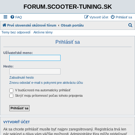
FORUM.SCOOTER-TUNING.SK
FAQ
Vytvoriť účet
Prihlásiť sa
Prvé slovenské skútrové fórum
Obsah portálu
Temy bez odpovedí
Aktívne témy
ľ
a
Prihlásiť sa
d
Užívateľské meno:
a
ť
Heslo:
Zabudnuté heslo
Znovu odoslať e-mail s pokynmi pre aktiváciu účtu
V budúcnosti ma automaticky prihlásiť
Skrýť moju prítomnosť počas tohoto pripojenia
VYTVORIŤ ÚČET
Ak sa chcete prihlásiť musíte byť najprv zaregsitrovaný. Registrácia trvá len
pár sekúnd a dáva vám väčšie možnosti. Administrátor fóra môže prideľovať