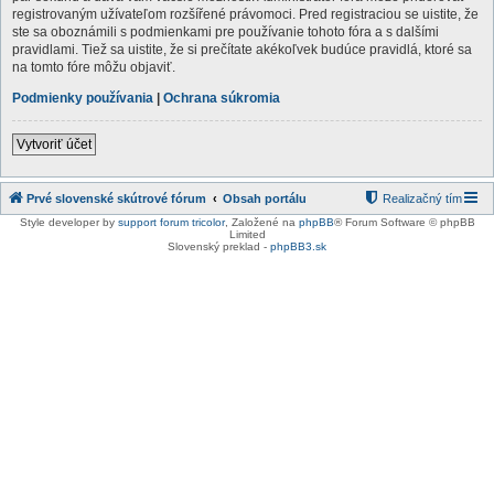
registrovaným užívateľom rozšířené právomoci. Pred registraciou se uistite, že
ste sa oboznámili s podmienkami pre používanie tohoto fóra a s dalšími
pravidlami. Tiež sa uistite, že si prečítate akékoľvek budúce pravidlá, ktoré sa
na tomto fóre môžu objaviť.
Podmienky používania
|
Ochrana súkromia
Vytvoriť účet
Prvé slovenské skútrové fórum
Obsah portálu
Realizačný tím
Style developer by
support forum tricolor
,
Založené na
phpBB
® Forum Software © phpBB
Limited
Slovenský preklad -
phpBB3.sk