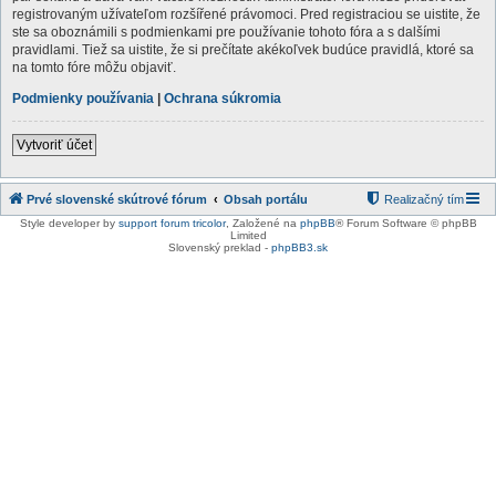
registrovaným užívateľom rozšířené právomoci. Pred registraciou se uistite, že
ste sa oboznámili s podmienkami pre používanie tohoto fóra a s dalšími
pravidlami. Tiež sa uistite, že si prečítate akékoľvek budúce pravidlá, ktoré sa
na tomto fóre môžu objaviť.
Podmienky používania
|
Ochrana súkromia
Vytvoriť účet
Prvé slovenské skútrové fórum
Obsah portálu
Realizačný tím
Style developer by
support forum tricolor
,
Založené na
phpBB
® Forum Software © phpBB
Limited
Slovenský preklad -
phpBB3.sk