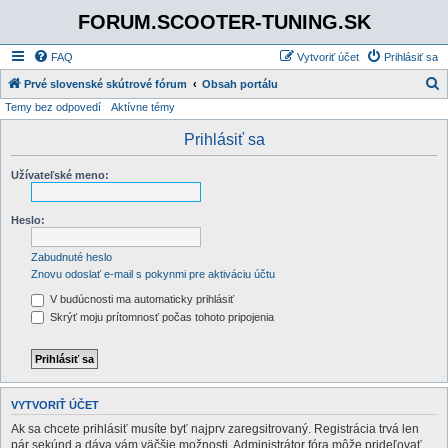
FORUM.SCOOTER-TUNING.SK
FAQ
Vytvoriť účet
Prihlásiť sa
Prvé slovenské skútrové fórum
Obsah portálu
Temy bez odpovedí
Aktívne témy
ľ
a
Prihlásiť sa
d
Užívateľské meno:
a
ť
Heslo:
Zabudnuté heslo
Znovu odoslať e-mail s pokynmi pre aktiváciu účtu
V budúcnosti ma automaticky prihlásiť
Skrýť moju prítomnosť počas tohoto pripojenia
VYTVORIŤ ÚČET
Ak sa chcete prihlásiť musíte byť najprv zaregsitrovaný. Registrácia trvá len
pár sekúnd a dáva vám väčšie možnosti. Administrátor fóra môže prideľovať