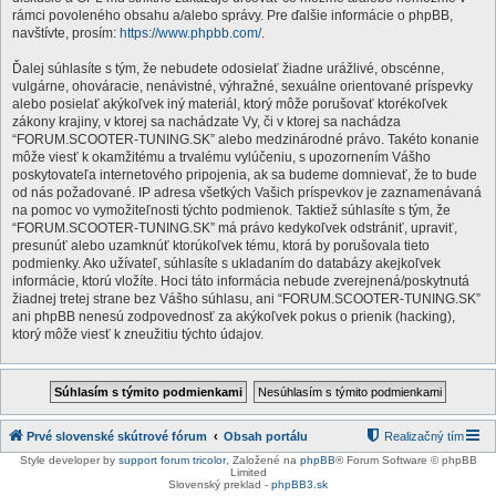
rámci povoleného obsahu a/alebo správy. Pre ďalšie informácie o phpBB,
navštívte, prosím:
https://www.phpbb.com/
.
Ďalej súhlasíte s tým, že nebudete odosielať žiadne urážlivé, obscénne,
vulgárne, ohováracie, nenávistné, výhražné, sexuálne orientované príspevky
alebo posielať akýkoľvek iný materiál, ktorý môže porušovať ktorékoľvek
zákony krajiny, v ktorej sa nachádzate Vy, či v ktorej sa nachádza
“FORUM.SCOOTER-TUNING.SK” alebo medzinárodné právo. Takéto konanie
môže viesť k okamžitému a trvalému vylúčeniu, s upozornením Vášho
poskytovateľa internetového pripojenia, ak sa budeme domnievať, že to bude
od nás požadované. IP adresa všetkých Vašich príspevkov je zaznamenávaná
na pomoc vo vymožiteľnosti týchto podmienok. Taktiež súhlasíte s tým, že
“FORUM.SCOOTER-TUNING.SK” má právo kedykoľvek odstrániť, upraviť,
presunúť alebo uzamknúť ktorúkoľvek tému, ktorá by porušovala tieto
podmienky. Ako užívateľ, súhlasíte s ukladaním do databázy akejkoľvek
informácie, ktorú vložíte. Hoci táto informácia nebude zverejnená/poskytnutá
žiadnej tretej strane bez Vášho súhlasu, ani “FORUM.SCOOTER-TUNING.SK”
ani phpBB nenesú zodpovednosť za akýkoľvek pokus o prienik (hacking),
ktorý môže viesť k zneužitiu týchto údajov.
Prvé slovenské skútrové fórum
Obsah portálu
Realizačný tím
Style developer by
support forum tricolor
,
Založené na
phpBB
® Forum Software © phpBB
Limited
Slovenský preklad -
phpBB3.sk