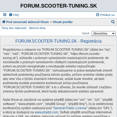
FORUM.SCOOTER-TUNING.SK
FAQ
Prihlásiť sa
Prvé slovenské skútrové fórum
Obsah portálu
Temy bez odpovedí
Aktívne témy
ľ
Jazyk:
a
FORUM.SCOOTER-TUNING.SK - Registrácia
d
a
Registráciou a vstupom na “FORUM.SCOOTER-TUNING.SK” (ďalej len “my”,
ť
“nás”, “náš”, “FORUM.SCOOTER-TUNING.SK”, “https://forum.scooter-
tuning.sk”), súhlasíte s právnym vymedzením nasledujúcich podmienok. Ak
nesúhlasíte s právnym vymedzením všetkých nasledujúcich podmienok,
potom sa prosím neregistrujte a nevstupujte a/alebo nepoužívajte
“FORUM.SCOOTER-TUNING.SK”. Vyhradzujeme si právo kedykoľvek zmeniť
akékoľvek podmienky používania tohoto portálu, pričom urobíme všetko preto,
aby sme Vás o týchto zmenách informovali, avšak bude vhodné, ak tieto
podmienky budete pravidelne kontrolovať počas používania
“FORUM.SCOOTER-TUNING.SK” a to z dôvodu, že musíte súhlasiť s každou
zmenou týchto podmienok, ktoré budú aktualizované a/alebo upravené.
Naše fórum je založené na systéme phpBB (ďalej len “oni”, “im”, “ich”, “phpBB
software”, “www.phpbb.com”, “phpBB Group”, “phpBB tímy”), čo je elektronický
konferenčný systém vydávaný pod “
General Public License
” (ďalej len “GPL”),
a ktorý je dostupný na
www.phpbb.com
. Softvér phpBB umožňuje internetové
diskusie a GPL mu striktne zakazuje určovať čo môžme a/alebo nemôžme v