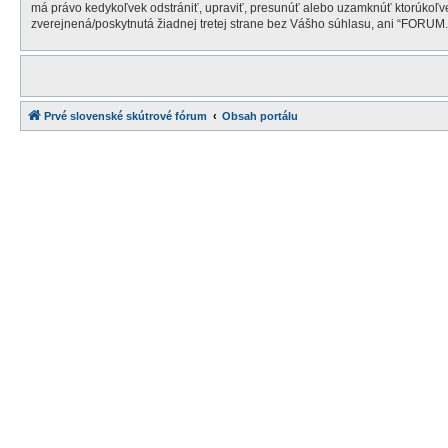
má právo kedykoľvek odstrániť, upraviť, presunúť alebo uzamknúť ktorúkoľvek
zverejnená/poskytnutá žiadnej tretej strane bez Vášho súhlasu, ani “FORU
Prvé slovenské skútrové fórum
Obsah portálu