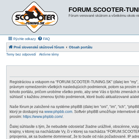
FORUM.SCOOTER-TUN
Fórum venované skútrom a všetkému okolo ni
Rýchle odkazy
FAQ
Prvé slovenské skútrové fórum
Obsah portálu
Temy bez odpovedí
Aktívne témy
Registráciou a vstupom na “FORUM.SCOOTER-TUNING.SK” (ďalej len “my”, “n
právnym vymedzením všetkých nasledujúcich podmienok, potom sa prosím n
tohoto portálu, pričom urobíme všetko preto, aby sme Vás o týchto zmenác
súhlasiť s každou zmenou týchto podmienok, ktoré budú aktualizované a/al
Naše fórum je založené na systéme phpBB (ďalej len “oni”, “im”, “ich”, “php
ktorý je dostupný na
www.phpbb.com
. Softvér phpBB umožňuje internetové 
prosím:
https://www.phpbb.com/
.
Ďalej súhlasíte s tým, že nebudete odosielať žiadne urážlivé, obscénne, vul
krajiny, v ktorej sa nachádzate Vy, či v ktorej sa nachádza “FORUM.SCOOT
pripojenia, ak sa budeme domnievať, že to bude od nás požadované. IP ad