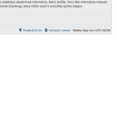
 databázy akejkoľvek informácie, ktorú vložíte. Hoci táto informácia nebude
k (hacking), ktorý môže viesť k zneužitiu týchto údajov.
Realizačný tím
Vymazať cookies
Všetky časy sú v
UTC+02:00
d