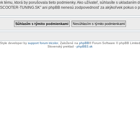
 tému, ktorá by porušovala tieto podmienky. Ako užívateľ, súhlasíte s ukladaním do
M.SCOOTER-TUNING.SK” ani phpBB nenesú zodpovednosť za akýkoľvek pokus o prieni
Style developer by
support forum tricolor
,
Založené na
phpBB
® Forum Software © phpBB Limite
Slovenský preklad -
phpBB3.sk