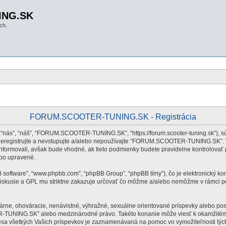
ING.SK
ch.
FORUM.SCOOTER-TUNING.SK - Registrácia
ás”, “náš”, “FORUM.SCOOTER-TUNING.SK”, “https://forum.scooter-tuning.sk”), sú
eregistrujte a nevstupujte a/alebo nepoužívajte “FORUM.SCOOTER-TUNING.SK”. 
h informovali, avšak bude vhodné, ak tieto podmienky budete pravidelne kontrol
ebo upravené.
BB software”, “www.phpbb.com”, “phpBB Group”, “phpBB tímy”), čo je elektronický k
diskusie a GPL mu striktne zakazuje určovať čo môžme a/alebo nemôžme v rámci po
gárne, ohováracie, nenávistné, výhražné, sexuálne orientované príspevky alebo pos
ER-TUNING.SK” alebo medzinárodné právo. Takéto konanie môže viesť k okamžitém
resa všetkých Vašich príspevkov je zaznamenávaná na pomoc vo vymožiteľnosti 