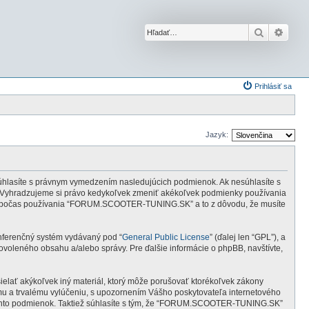
Hľadať
Rozší
Prihlásiť sa
Jazyk:
hlasíte s právnym vymedzením nasledujúcich podmienok. Ak nesúhlasíte s
Vyhradzujeme si právo kedykoľvek zmeniť akékoľvek podmienky používania
ovať počas používania “FORUM.SCOOTER-TUNING.SK” a to z dôvodu, že musíte
onferenčný systém vydávaný pod “
General Public License
” (ďalej len “GPL”), a
voleného obsahu a/alebo správy. Pre ďalšie informácie o phpBB, navštívte,
ielať akýkoľvek iný materiál, ktorý môže porušovať ktorékoľvek zákony
u a trvalému vylúčeniu, s upozornením Vášho poskytovateľa internetového
týchto podmienok. Taktiež súhlasíte s tým, že “FORUM.SCOOTER-TUNING.SK”