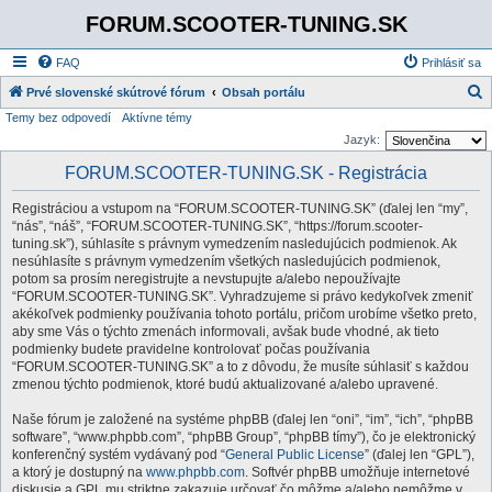
FORUM.SCOOTER-TUNING.SK
FAQ
Prihlásiť sa
Prvé slovenské skútrové fórum
Obsah portálu
Temy bez odpovedí
Aktívne témy
ľ
Jazyk:
a
FORUM.SCOOTER-TUNING.SK - Registrácia
d
a
Registráciou a vstupom na “FORUM.SCOOTER-TUNING.SK” (ďalej len “my”,
ť
“nás”, “náš”, “FORUM.SCOOTER-TUNING.SK”, “https://forum.scooter-
tuning.sk”), súhlasíte s právnym vymedzením nasledujúcich podmienok. Ak
nesúhlasíte s právnym vymedzením všetkých nasledujúcich podmienok,
potom sa prosím neregistrujte a nevstupujte a/alebo nepoužívajte
“FORUM.SCOOTER-TUNING.SK”. Vyhradzujeme si právo kedykoľvek zmeniť
akékoľvek podmienky používania tohoto portálu, pričom urobíme všetko preto,
aby sme Vás o týchto zmenách informovali, avšak bude vhodné, ak tieto
podmienky budete pravidelne kontrolovať počas používania
“FORUM.SCOOTER-TUNING.SK” a to z dôvodu, že musíte súhlasiť s každou
zmenou týchto podmienok, ktoré budú aktualizované a/alebo upravené.
Naše fórum je založené na systéme phpBB (ďalej len “oni”, “im”, “ich”, “phpBB
software”, “www.phpbb.com”, “phpBB Group”, “phpBB tímy”), čo je elektronický
konferenčný systém vydávaný pod “
General Public License
” (ďalej len “GPL”),
a ktorý je dostupný na
www.phpbb.com
. Softvér phpBB umožňuje internetové
diskusie a GPL mu striktne zakazuje určovať čo môžme a/alebo nemôžme v