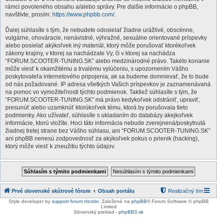
rámci povoleného obsahu a/alebo správy. Pre ďalšie informácie o phpBB,
navštívte, prosím:
https://www.phpbb.com/
.
Ďalej súhlasíte s tým, že nebudete odosielať žiadne urážlivé, obscénne,
vulgárne, ohováracie, nenávistné, výhražné, sexuálne orientované príspevky
alebo posielať akýkoľvek iný materiál, ktorý môže porušovať ktorékoľvek
zákony krajiny, v ktorej sa nachádzate Vy, či v ktorej sa nachádza
“FORUM.SCOOTER-TUNING.SK” alebo medzinárodné právo. Takéto konanie
môže viesť k okamžitému a trvalému vylúčeniu, s upozornením Vášho
poskytovateľa internetového pripojenia, ak sa budeme domnievať, že to bude
od nás požadované. IP adresa všetkých Vašich príspevkov je zaznamenávaná
na pomoc vo vymožiteľnosti týchto podmienok. Taktiež súhlasíte s tým, že
“FORUM.SCOOTER-TUNING.SK” má právo kedykoľvek odstrániť, upraviť,
presunúť alebo uzamknúť ktorúkoľvek tému, ktorá by porušovala tieto
podmienky. Ako užívateľ, súhlasíte s ukladaním do databázy akejkoľvek
informácie, ktorú vložíte. Hoci táto informácia nebude zverejnená/poskytnutá
žiadnej tretej strane bez Vášho súhlasu, ani “FORUM.SCOOTER-TUNING.SK”
ani phpBB nenesú zodpovednosť za akýkoľvek pokus o prienik (hacking),
ktorý môže viesť k zneužitiu týchto údajov.
Prvé slovenské skútrové fórum
Obsah portálu
Realizačný tím
Style developer by
support forum tricolor
,
Založené na
phpBB
® Forum Software © phpBB
Limited
Slovenský preklad -
phpBB3.sk