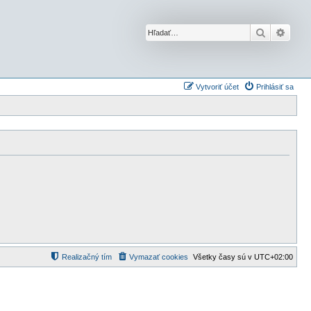
Hľadať
Rozší
Vytvoriť účet
Prihlásiť sa
Realizačný tím
Vymazať cookies
Všetky časy sú v
UTC+02:00
d