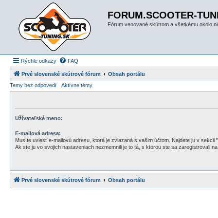
FORUM.SCOOTER-TUN
Fórum venované skútrom a všetkému okolo ni
Rýchle odkazy
FAQ
Prvé slovenské skútrové fórum
Obsah portálu
Temy bez odpovedí
Aktívne témy
Užívateľské meno:
E-mailová adresa:
Musíte uviesť e-mailovú adresu, ktorá je zviazaná s vašim účtom. Najdete ju v sekcii 
Ak ste ju vo svojich nastaveniach nezmemnili je to tá, s ktorou ste sa zaregistrovali na 
Prvé slovenské skútrové fórum
Obsah portálu