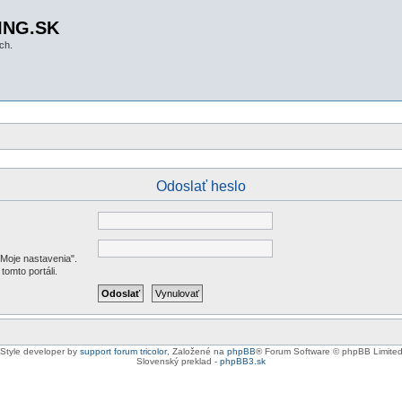
ING.SK
ch.
Odoslať heslo
"Moje nastavenia".
tomto portáli.
Style developer by
support forum tricolor
,
Založené na
phpBB
® Forum Software © phpBB Limite
Slovenský preklad -
phpBB3.sk