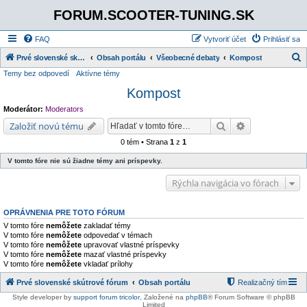
FORUM.SCOOTER-TUNING.SK
FAQ
Vytvoriť účet
Prihlásiť sa
Prvé slovenské skútrové fórum
Obsah portálu
Všeobecné debaty
Kompost
Temy bez odpovedí
Aktívne témy
ľ
Kompost
a
d
Moderátor:
Moderators
a
Hľadať
Rozšírené vyh
Založiť novú tému
ť
0 tém • Strana
1
z
1
V tomto fóre nie sú žiadne témy ani príspevky.
Rýchla navigácia vo fórach
OPRÁVNENIA PRE TOTO FÓRUM
V tomto fóre
nemôžete
zakladať témy
V tomto fóre
nemôžete
odpovedať v témach
V tomto fóre
nemôžete
upravovať vlastné príspevky
V tomto fóre
nemôžete
mazať vlastné príspevky
V tomto fóre
nemôžete
vkladať prílohy
Prvé slovenské skútrové fórum
Obsah portálu
Realizačný tím
Style developer by
support forum tricolor
,
Založené na
phpBB
® Forum Software © phpBB
Limited