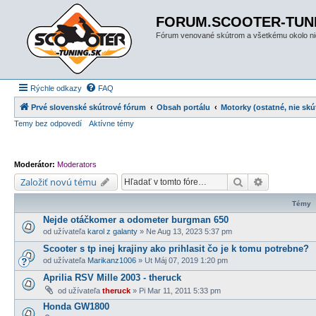
FORUM.SCOOTER-TUN
Fórum venované skútrom a všetkému okolo ni
Rýchle odkazy
FAQ
Prvé slovenské skútrové fórum
Obsah portálu
Motorky (ostatné, nie skú
Temy bez odpovedí
Aktívne témy
Moderátor:
Moderators
Hľadať
Rozšírené v
Založiť novú tému
Témy
Nejde otáčkomer a odometer burgman 650
od užívateľa
karol z galanty
» Ne Aug 13, 2023 5:37 pm
Scooter s tp inej krajiny ako prihlasit čo je k tomu potrebne?
od užívateľa
Marikanz1006
» Ut Máj 07, 2019 1:20 pm
Aprilia RSV Mille 2003 - theruck
od užívateľa
theruck
» Pi Mar 11, 2011 5:33 pm
Honda GW1800