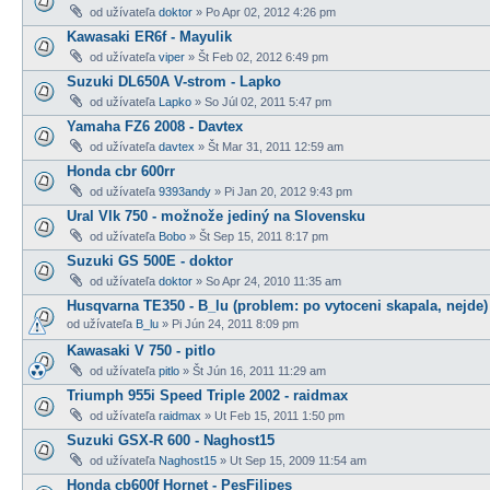
od užívateľa
doktor
» Po Apr 02, 2012 4:26 pm
Kawasaki ER6f - Mayulik
od užívateľa
viper
» Št Feb 02, 2012 6:49 pm
Suzuki DL650A V-strom - Lapko
od užívateľa
Lapko
» So Júl 02, 2011 5:47 pm
Yamaha FZ6 2008 - Davtex
od užívateľa
davtex
» Št Mar 31, 2011 12:59 am
Honda cbr 600rr
od užívateľa
9393andy
» Pi Jan 20, 2012 9:43 pm
Ural Vlk 750 - možnože jediný na Slovensku
od užívateľa
Bobo
» Št Sep 15, 2011 8:17 pm
Suzuki GS 500E - doktor
od užívateľa
doktor
» So Apr 24, 2010 11:35 am
Husqvarna TE350 - B_lu (problem: po vytoceni skapala, nejde)
od užívateľa
B_lu
» Pi Jún 24, 2011 8:09 pm
Kawasaki V 750 - pitlo
od užívateľa
pitlo
» Št Jún 16, 2011 11:29 am
Triumph 955i Speed Triple 2002 - raidmax
od užívateľa
raidmax
» Ut Feb 15, 2011 1:50 pm
Suzuki GSX-R 600 - Naghost15
od užívateľa
Naghost15
» Ut Sep 15, 2009 11:54 am
Honda cb600f Hornet - PesFilipes