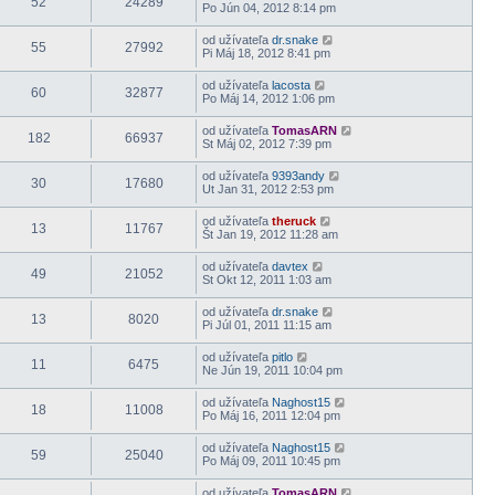
52
24289
Po Jún 04, 2012 8:14 pm
od užívateľa
dr.snake
55
27992
Pi Máj 18, 2012 8:41 pm
od užívateľa
lacosta
60
32877
Po Máj 14, 2012 1:06 pm
od užívateľa
TomasARN
182
66937
St Máj 02, 2012 7:39 pm
od užívateľa
9393andy
30
17680
Ut Jan 31, 2012 2:53 pm
od užívateľa
theruck
13
11767
Št Jan 19, 2012 11:28 am
od užívateľa
davtex
49
21052
St Okt 12, 2011 1:03 am
od užívateľa
dr.snake
13
8020
Pi Júl 01, 2011 11:15 am
od užívateľa
pitlo
11
6475
Ne Jún 19, 2011 10:04 pm
od užívateľa
Naghost15
18
11008
Po Máj 16, 2011 12:04 pm
od užívateľa
Naghost15
59
25040
Po Máj 09, 2011 10:45 pm
od užívateľa
TomasARN