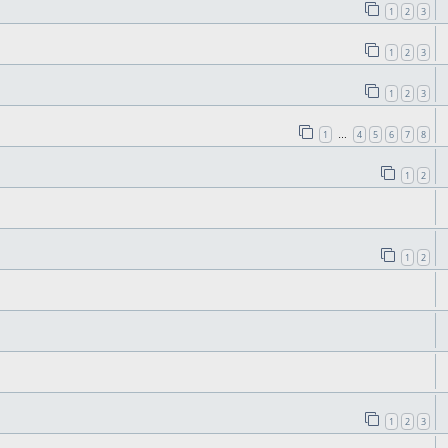
1
2
3
1
2
3
1
2
3
1
4
5
6
7
8
…
1
2
1
2
1
2
3