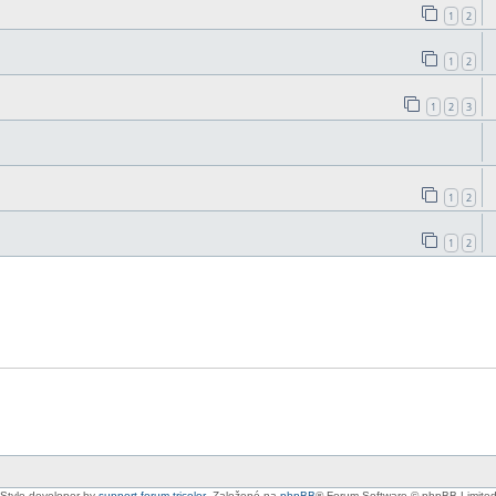
1
2
1
2
1
2
3
1
2
1
2
Style developer by
support forum tricolor
,
Založené na
phpBB
® Forum Software © phpBB Limite