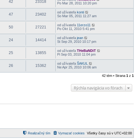
42
23318
Po Mar 28, 2011 10:20 pm
od užívateľa
konti
47
23402
So Mar 05, 2011 11:27 am
od užívateľa
11erzo11
50
27221
Po Okt 11, 2010 5:41 pm
od užívateľa
jean
24
14414
St Sep 29, 2010 10:17 pm
od užívateľa
THeBaNDiT
25
13855
Pi Sep 03, 2010 11:04 pm
od užívateľa
ŠAKUL
26
15362
Ne Apr 25, 2010 10:06 am
42 tém • Strana
1
z
1
Rýchla navigácia vo fórach
Realizačný tím
Vymazať cookies
Všetky časy sú v
UTC+02:00
d