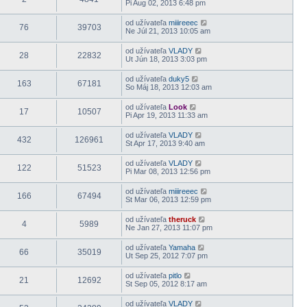
Pi Aug 02, 2013 6:48 pm
od užívateľa
miiireeec
76
39703
Ne Júl 21, 2013 10:05 am
od užívateľa
VLADY
28
22832
Ut Jún 18, 2013 3:03 pm
od užívateľa
duky5
163
67181
So Máj 18, 2013 12:03 am
od užívateľa
Look
17
10507
Pi Apr 19, 2013 11:33 am
od užívateľa
VLADY
432
126961
St Apr 17, 2013 9:40 am
od užívateľa
VLADY
122
51523
Pi Mar 08, 2013 12:56 pm
od užívateľa
miiireeec
166
67494
St Mar 06, 2013 12:59 pm
od užívateľa
theruck
4
5989
Ne Jan 27, 2013 11:07 pm
od užívateľa
Yamaha
66
35019
Ut Sep 25, 2012 7:07 pm
od užívateľa
pitlo
21
12692
St Sep 05, 2012 8:17 am
od užívateľa
VLADY