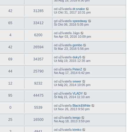
So Aug 18, 2018 8:50 pm
od užívateľa
dr.snake
42
31285
Ut Okt 31, 2017 10:31 pm
od užívateľa
speedway
65
33412
Št Okt 06, 2016 5:05 pm
od užívateľa
Jágo
4
6200
Ne Apr 03, 2016 10:09 pm
od užívateľa
gombo
42
26594
St Mar 23, 2016 5:56 pm
od užívateľa
duky5
69
34357
Ut Máj 19, 2015 12:35 am
od užívateľa
PeterZ
44
25790
Ne Aug 17, 2014 6:42 pm
od užívateľa
sewer
12
9232
Ut Máj 20, 2014 10:05 pm
od užívateľa
VLADY
95
44475
Št Máj 15, 2014 11:10 am
od užívateľa
Black&White
0
5539
Ut Nov 26, 2013 9:50 pm
od užívateľa
tengo
25
16500
Ne Aug 18, 2013 3:59 pm
od užívateľa
ktmko
2
4841