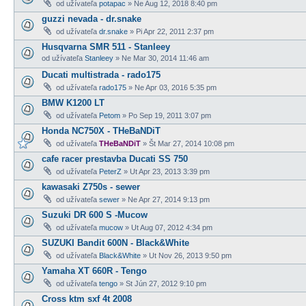
od užívateľa
potapac
» Ne Aug 12, 2018 8:40 pm
guzzi nevada - dr.snake
od užívateľa
dr.snake
» Pi Apr 22, 2011 2:37 pm
Husqvarna SMR 511 - Stanleey
od užívateľa
Stanleey
» Ne Mar 30, 2014 11:46 am
Ducati multistrada - rado175
od užívateľa
rado175
» Ne Apr 03, 2016 5:35 pm
BMW K1200 LT
od užívateľa
Petom
» Po Sep 19, 2011 3:07 pm
Honda NC750X - THeBaNDiT
od užívateľa
THeBaNDiT
» Št Mar 27, 2014 10:08 pm
cafe racer prestavba Ducati SS 750
od užívateľa
PeterZ
» Ut Apr 23, 2013 3:39 pm
kawasaki Z750s - sewer
od užívateľa
sewer
» Ne Apr 27, 2014 9:13 pm
Suzuki DR 600 S -Mucow
od užívateľa
mucow
» Ut Aug 07, 2012 4:34 pm
SUZUKI Bandit 600N - Black&White
od užívateľa
Black&White
» Ut Nov 26, 2013 9:50 pm
Yamaha XT 660R - Tengo
od užívateľa
tengo
» St Jún 27, 2012 9:10 pm
Cross ktm sxf 4t 2008