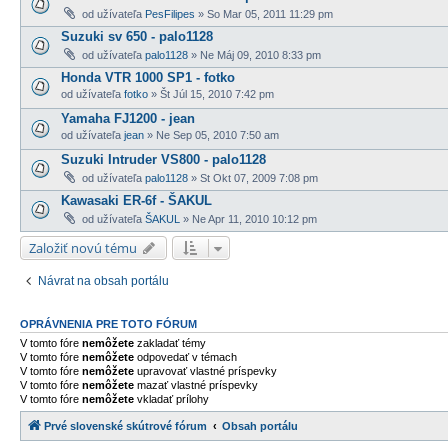
od užívateľa
PesFilipes
» So Mar 05, 2011 11:29 pm
Suzuki sv 650 - palo1128
od užívateľa
palo1128
» Ne Máj 09, 2010 8:33 pm
Honda VTR 1000 SP1 - fotko
od užívateľa
fotko
» Št Júl 15, 2010 7:42 pm
Yamaha FJ1200 - jean
od užívateľa
jean
» Ne Sep 05, 2010 7:50 am
Suzuki Intruder VS800 - palo1128
od užívateľa
palo1128
» St Okt 07, 2009 7:08 pm
Kawasaki ER-6f - ŠAKUL
od užívateľa
ŠAKUL
» Ne Apr 11, 2010 10:12 pm
Založiť novú tému
Návrat na obsah portálu
OPRÁVNENIA PRE TOTO FÓRUM
V tomto fóre
nemôžete
zakladať témy
V tomto fóre
nemôžete
odpovedať v témach
V tomto fóre
nemôžete
upravovať vlastné príspevky
V tomto fóre
nemôžete
mazať vlastné príspevky
V tomto fóre
nemôžete
vkladať prílohy
Prvé slovenské skútrové fórum
Obsah portálu