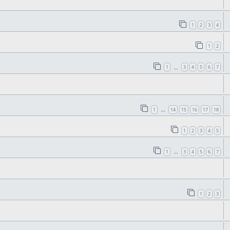
1
2
3
4
1
2
1
3
4
5
6
7
…
1
14
15
16
17
18
…
1
2
3
4
5
1
3
4
5
6
7
…
1
2
3