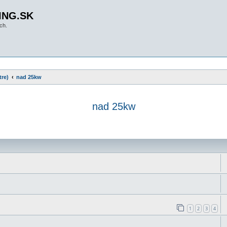
ING.SK
ch.
tre)
nad 25kw
nad 25kw
yhľadávanie
1
2
3
4