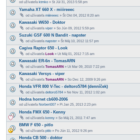
od užívateľa
ktmko
» St Júl 31, 2013 5:58 pm
Yamaha XT 660 X - miiireeec
od užívateľa
miiireeec
» Št Okt 04, 2012 8:20 am
Kawasaki W650 - Doktor
od užívateľa
viper
» So Jún 09, 2012 5:59 pm
Suzuki GSF 600 N Bandit - napster
od užívateľa
napster
» Št Máj 10, 2012 11:57 pm
Cagiva Raptor 650 - Look
od užívateľa
Look
» Ut Máj 01, 2012 7:15 am
Kawasaki ER-6n - TomasARN
od užívateľa
TomasARN
» Ut Mar 09, 2010 7:22 pm
Kawasaki Versys - viper
od užívateľa
TomasARN
» So Dec 12, 2009 9:26 pm
Honda VFR 800 V-Tec - deltoro5784 (denníček)
od užívateľa
deltoro5784
» Ne Nov 11, 2012 1:02 pm
Hodna hornet cb600-2006
od užívateľa
Norbert007
» Pi Jan 25, 2013 2:23 pm
Honda FMX 650 - Kenny
od užívateľa
kenny
» So Máj 21, 2011 7:47 am
BMW F 650 - pitlo
od užívateľa
pitlo
» Po Jún 11, 2012 9:26 pm
Honda CB 500 - doktor