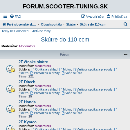
FORUM.SCOOTER-TUNING.SK
FAQ
Vytvoriť účet
Prihlásiť sa
Prvé slovenské skútrové fórum
Obsah portálu
Skútre
Skútre do 110 ccm
Temy bez odpovedí
Aktívne témy
ľ
Skútre do 110 ccm
a
d
Moderátor:
Moderators
a
Fórum
ť
2T čínske skútre
Moderátor:
Moderators
Subfóra:
Optika a vzhľad
,
Motor
,
Variátor spojka a prevody
,
Elektro
,
Podvozok a brzdy
,
Vaše skútre
Témy:
221
2T Ditech
Moderátor:
Moderators
Subfóra:
Optika a vzhľad
,
Motor
,
Variátor spojka a prevody
,
Elektro
,
Podvozok a brzdy
,
Vaše skútre
Témy:
15
2T Honda
Moderátor:
Moderators
Subfóra:
Optika a vzhľad
,
Motor
,
Variátor spojka a prevody
,
Elektro
,
Podvozok a brzdy
,
Vaše skútre
Témy:
10
2T Kymco
Moderátor:
Moderators
Subfóra:
Optika a vzhľad
,
Motor
,
Variátor spojka a prevody
,