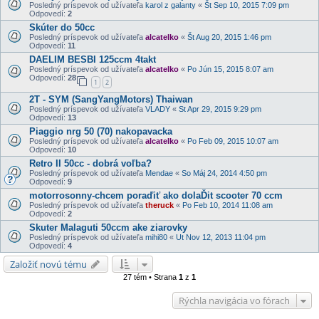
Posledný príspevok od užívateľa
karol z galanty
«
Št Sep 10, 2015 7:09 pm
Odpovedí:
2
Skúter do 50cc
Posledný príspevok od užívateľa
alcatelko
«
Št Aug 20, 2015 1:46 pm
Odpovedí:
11
DAELIM BESBI 125ccm 4takt
Posledný príspevok od užívateľa
alcatelko
«
Po Jún 15, 2015 8:07 am
Odpovedí:
28
1
2
2T - SYM (SangYangMotors) Thaiwan
Posledný príspevok od užívateľa
VLADY
«
St Apr 29, 2015 9:29 pm
Odpovedí:
13
Piaggio nrg 50 (70) nakopavacka
Posledný príspevok od užívateľa
alcatelko
«
Po Feb 09, 2015 10:07 am
Odpovedí:
10
Retro II 50cc - dobrá voľba?
Posledný príspevok od užívateľa
Mendae
«
So Máj 24, 2014 4:50 pm
Odpovedí:
9
motorrosonny-chcem poraďiť ako dolaĎit scooter 70 ccm
Posledný príspevok od užívateľa
theruck
«
Po Feb 10, 2014 11:08 am
Odpovedí:
2
Skuter Malaguti 50ccm ake ziarovky
Posledný príspevok od užívateľa
mihi80
«
Ut Nov 12, 2013 11:04 pm
Odpovedí:
4
Založiť novú tému
27 tém • Strana
1
z
1
Rýchla navigácia vo fórach