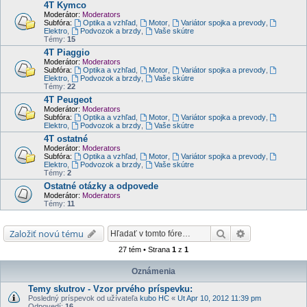
4T Kymco
Moderátor:
Moderators
Subfóra:
Optika a vzhľad
,
Motor
,
Variátor spojka a prevody
,
Elektro
,
Podvozok a brzdy
,
Vaše skútre
Témy:
15
4T Piaggio
Moderátor:
Moderators
Subfóra:
Optika a vzhľad
,
Motor
,
Variátor spojka a prevody
,
Elektro
,
Podvozok a brzdy
,
Vaše skútre
Témy:
22
4T Peugeot
Moderátor:
Moderators
Subfóra:
Optika a vzhľad
,
Motor
,
Variátor spojka a prevody
,
Elektro
,
Podvozok a brzdy
,
Vaše skútre
4T ostatné
Moderátor:
Moderators
Subfóra:
Optika a vzhľad
,
Motor
,
Variátor spojka a prevody
,
Elektro
,
Podvozok a brzdy
,
Vaše skútre
Témy:
2
Ostatné otázky a odpovede
Moderátor:
Moderators
Témy:
11
Hľadať
Rozšírené vyh
Založiť novú tému
27 tém • Strana
1
z
1
Oznámenia
Temy skutrov - Vzor prvého príspevku:
Posledný príspevok od užívateľa
kubo HC
«
Ut Apr 10, 2012 11:39 pm
Odpovedí:
16