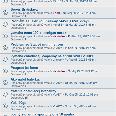
Posledný príspevok od užívateľa
Miro159
«
Št Jún 08, 2017 4:18 pm
Odpovedí:
4
Servis Bratislava
Posledný príspevok od užívateľa
Look
«
Ne Máj 28, 2017 11:34 pm
Odpovedí:
1
Problém s Elektrikou Keeway SM50 (TX50, x-ray)
Posledný príspevok od užívateľa
kuko56
«
St Mar 29, 2017 6:46 pm
Odpovedí:
2
yamaha neos 100 + tecnigas next r
Posledný príspevok od užívateľa
alcatelko
«
Po Feb 27, 2017 9:56 am
Odpovedí:
1
Problem so Stage6 multimetrom
Posledný príspevok od užívateľa
VLADY
«
Pi Sep 09, 2016 4:17 pm
Odpovedí:
7
vymena chladiacej kvapaliny na aprilii sr50 r.v.2009
Posledný príspevok od užívateľa
orange
«
Po Aug 08, 2016 8:03 pm
Odpovedí:
1
Peugeot jet force
Posledný príspevok od užívateľa
alcatelko
«
Št Máj 19, 2016 9:12 pm
Odpovedí:
7
Ako nabit baterku.
Posledný príspevok od užívateľa
VLADY
«
Ut Máj 10, 2016 12:34 pm
Odpovedí:
4
tratenie chaldiacej kvapaliny
Posledný príspevok od užívateľa
VLADY
«
Po Okt 05, 2015 10:03 pm
Odpovedí:
15
Yuki 50gs
Posledný príspevok od užívateľa
VLADY
«
St Sep 30, 2015 7:44 am
Odpovedí:
9
bočný stojan na sportcity one 50 aprilia