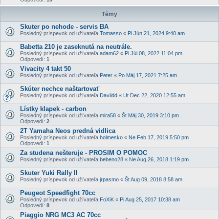
Témy
Skuter po nehode - servis BA
Posledný príspevok od užívateľa
Tomasso
«
Pi Jún 21, 2024 9:40 am
Babetta 210 je zaseknutá na neutrále.
Posledný príspevok od užívateľa
adam62
«
Pi Júl 08, 2022 11:04 pm
Odpovedí:
1
Vivacity 4 takt 50
Posledný príspevok od užívateľa
Peter
«
Po Máj 17, 2021 7:25 am
Skúter nechce naštartovať
Posledný príspevok od užívateľa
Daviidd
«
Ut Dec 22, 2020 12:55 am
Lístky klapek - carbon
Posledný príspevok od užívateľa
mira58
«
Št Máj 30, 2019 3:10 pm
Odpovedí:
2
2T Yamaha Neos predná vidlica
Posledný príspevok od užívateľa
holmesko
«
Ne Feb 17, 2019 5:50 pm
Odpovedí:
1
Za studena nešteruje - PROSIM O POMOC
Posledný príspevok od užívateľa
bebeno28
«
Ne Aug 26, 2018 1:19 pm
Skuter Yuki Rally II
Posledný príspevok od užívateľa
jrpasmo
«
Št Aug 09, 2018 8:58 am
Peugeot Speedfight 70cc
Posledný príspevok od užívateľa
FoXiK
«
Pi Aug 25, 2017 10:38 am
Odpovedí:
8
Piaggio NRG MC3 AC 70cc