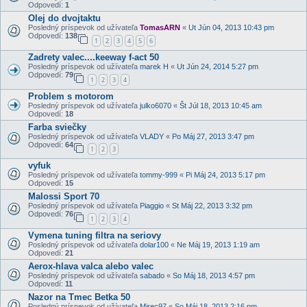
Odpovedí:
1
Olej do dvojtaktu
Posledný príspevok od užívateľa
TomasARN
«
Ut Jún 04, 2013 10:43 pm
Odpovedí:
138
1
2
3
4
5
6
Zadrety valec....keeway f-act 50
Posledný príspevok od užívateľa
marek H
«
Ut Jún 24, 2014 5:27 pm
Odpovedí:
79
1
2
3
4
Problem s motorom
Posledný príspevok od užívateľa
julko6070
«
Št Júl 18, 2013 10:45 am
Odpovedí:
18
Farba sviečky
Posledný príspevok od užívateľa
VLADY
«
Po Máj 27, 2013 3:47 pm
Odpovedí:
64
1
2
3
vyfuk
Posledný príspevok od užívateľa
tommy-999
«
Pi Máj 24, 2013 5:17 pm
Odpovedí:
15
Malossi Sport 70
Posledný príspevok od užívateľa
Piaggio
«
St Máj 22, 2013 3:32 pm
Odpovedí:
76
1
2
3
4
Vymena tuning filtra na seriovy
Posledný príspevok od užívateľa
dolar100
«
Ne Máj 19, 2013 1:19 am
Odpovedí:
21
Aerox-hlava valca alebo valec
Posledný príspevok od užívateľa
sabado
«
So Máj 18, 2013 4:57 pm
Odpovedí:
11
Nazor na Tmec Betka 50
Posledný príspevok od užívateľa
Mirec97
«
So Máj 18, 2013 2:16 pm