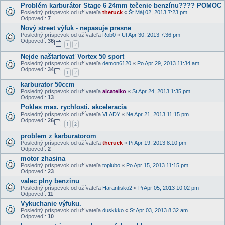
Problém karburátor Stage 6 24mm tečenie benzínu???? POMOC
Posledný príspevok od užívateľa
theruck
«
Št Máj 02, 2013 7:23 pm
Odpovedí:
7
Nový street výfuk - nepasuje presne
Posledný príspevok od užívateľa
Rob0
«
Ut Apr 30, 2013 7:36 pm
Odpovedí:
36
1
2
Nejde naštartovať Vortex 50 sport
Posledný príspevok od užívateľa
demon6120
«
Po Apr 29, 2013 11:34 am
Odpovedí:
34
1
2
karburator 50ccm
Posledný príspevok od užívateľa
alcatelko
«
St Apr 24, 2013 1:35 pm
Odpovedí:
13
Pokles max. rychlosti. akceleracia
Posledný príspevok od užívateľa
VLADY
«
Ne Apr 21, 2013 11:15 pm
Odpovedí:
26
1
2
problem z karburatorom
Posledný príspevok od užívateľa
theruck
«
Pi Apr 19, 2013 8:10 pm
Odpovedí:
2
motor zhasina
Posledný príspevok od užívateľa
toplubo
«
Po Apr 15, 2013 11:15 pm
Odpovedí:
23
valec plny benzinu
Posledný príspevok od užívateľa
Harantisko2
«
Pi Apr 05, 2013 10:02 pm
Odpovedí:
11
Vykuchanie výfuku.
Posledný príspevok od užívateľa
duskkko
«
St Apr 03, 2013 8:32 am
Odpovedí:
10