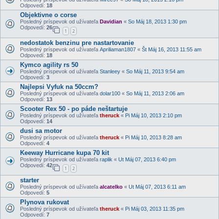
Odpovedí:
18
Objektivne o corse
Posledný príspevok od užívateľa
Davidian
«
So Máj 18, 2013 1:30 pm
Odpovedí:
26
1
2
nedostatok benzinu pre nastartovanie
Posledný príspevok od užívateľa
Apriliaman1807
«
Št Máj 16, 2013 11:55 am
Odpovedí:
18
Kymco agility rs 50
Posledný príspevok od užívateľa
Stanleey
«
So Máj 11, 2013 9:54 am
Odpovedí:
3
Najlepsi Vyfuk na 50ccm?
Posledný príspevok od užívateľa
dolar100
«
So Máj 11, 2013 2:06 am
Odpovedí:
13
Scooter Rex 50 - po páde neštartuje
Posledný príspevok od užívateľa
theruck
«
Pi Máj 10, 2013 2:10 pm
Odpovedí:
14
dusi sa motor
Posledný príspevok od užívateľa
theruck
«
Pi Máj 10, 2013 8:28 am
Odpovedí:
4
Keeway Hurricane kupa 70 kit
Posledný príspevok od užívateľa
raplik
«
Ut Máj 07, 2013 6:40 pm
Odpovedí:
42
1
2
starter
Posledný príspevok od užívateľa
alcatelko
«
Ut Máj 07, 2013 6:11 am
Odpovedí:
5
Plynova rukovat
Posledný príspevok od užívateľa
theruck
«
Pi Máj 03, 2013 11:35 pm
Odpovedí:
7