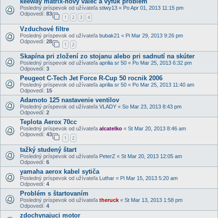
keeway matrix-novy valec a vyfuk problem
Posledný príspevok od užívateľa
stiwy13
«
Po Apr 01, 2013 11:15 pm
Odpovedí:
83
1
2
3
4
Vzduchové filtre
Posledný príspevok od užívateľa
bubak21
«
Pi Mar 29, 2013 9:26 pm
Odpovedí:
28
1
2
Skapína pri zložení zo stojanu alebo pri sadnutí na skúter
Posledný príspevok od užívateľa
aprilia sr 50
«
Po Mar 25, 2013 6:32 pm
Odpovedí:
3
Peugeot C-Tech Jet Force R-Cup 50 rocnik 2006
Posledný príspevok od užívateľa
aprilia sr 50
«
Po Mar 25, 2013 11:40 am
Odpovedí:
15
Adamoto 125 nastavenie ventilov
Posledný príspevok od užívateľa
VLADY
«
So Mar 23, 2013 8:43 pm
Odpovedí:
2
Teplota Aerox 70cc
Posledný príspevok od užívateľa
alcatelko
«
St Mar 20, 2013 8:46 am
Odpovedí:
43
1
2
tažký studený štart
Posledný príspevok od užívateľa
PeterZ
«
St Mar 20, 2013 12:05 am
Odpovedí:
6
yamaha aerox kabel sytiča
Posledný príspevok od užívateľa
Luthar
«
Pi Mar 15, 2013 5:20 am
Odpovedí:
4
Problém s štartovaním
Posledný príspevok od užívateľa
theruck
«
St Mar 13, 2013 1:58 pm
Odpovedí:
4
zdochynajuci motor