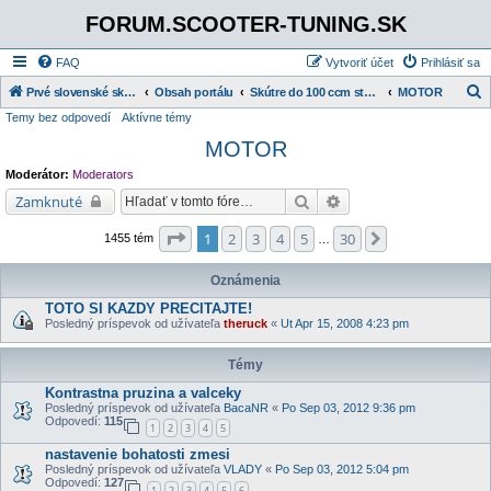
FORUM.SCOOTER-TUNING.SK
FAQ
Vytvoriť účet
Prihlásiť sa
Prvé slovenské skútrové fórum
Obsah portálu
Skútre do 100 ccm stare rozdelenie
MOTOR
Temy bez odpovedí
Aktívne témy
ľ
MOTOR
a
d
Moderátor:
Moderators
a
Hľadať
Rozšírené vyhľadávani
Zamknuté
ť
Strana
1
z
30
1
2
3
4
5
30
Ďalšia
1455 tém
…
Oznámenia
TOTO SI KAZDY PRECITAJTE!
Posledný príspevok od užívateľa
theruck
«
Ut Apr 15, 2008 4:23 pm
Témy
Kontrastna pruzina a valceky
Posledný príspevok od užívateľa
BacaNR
«
Po Sep 03, 2012 9:36 pm
Odpovedí:
115
1
2
3
4
5
nastavenie bohatosti zmesi
Posledný príspevok od užívateľa
VLADY
«
Po Sep 03, 2012 5:04 pm
Odpovedí:
127
1
2
3
4
5
6