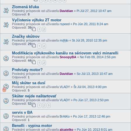
Zlomená kľuka
Posledný príspevok od užívateľa
Davidian
«
Pi Júl 27, 2012 10:47 am
Odpovedí:
8
Vyčistenie výfuku 2T motor
Posledný príspevok od užívateľa
rspeed
«
Po Jún 20, 2011 8:24 am
Odpovedí:
39
1
2
Značky skútrov
Posledný príspevok od užívateľa
m@jlo
«
St Júl 28, 2010 12:35 pm
Odpovedí:
29
1
2
Modifikácia výfukového kanálu na sériovom valci minarelli
Posledný príspevok od užívateľa
SnoopyBA
«
Ne Feb 09, 2014 2:56 pm
Odpovedí:
44
1
2
Prehriaty motor?
Posledný príspevok od užívateľa
Davidian
«
So Júl 13, 2013 10:47 am
Odpovedí:
1
Môj skúter sa dusí
Posledný príspevok od užívateľa
VLADY
«
Št Júl 04, 2013 4:00 pm
Odpovedí:
5
Skúter nejde naštartovať
Posledný príspevok od užívateľa
VLADY
«
Po Jún 17, 2013 2:50 pm
Odpovedí:
52
1
2
3
servis v BA
Posledný príspevok od užívateľa
BrAtKo
«
Po Jún 17, 2013 12:46 pm
Odpovedí:
1
Benelli - vypina motor
Posledný príspevok od užívateľa
alcatelko
«
Po Jún 10, 2013 8:01 am