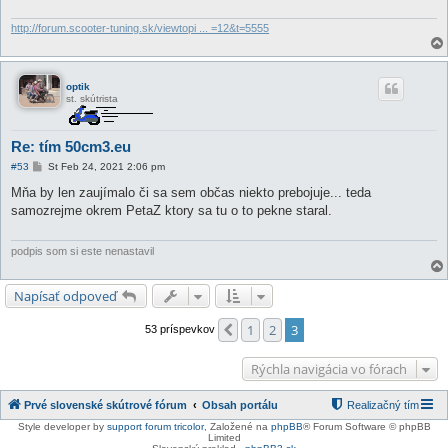
e
v
o
http://forum.scooter-tuning.sk/viewtopi ... =12&t=5555
k
optik
st. skútrista
Re: tím 50cm3.eu
P
#53
St Feb 24, 2021 2:06 pm
r
í
Mňa by len zaujímalo či sa sem občas niekto prebojuje... teda
s
samozrejme okrem PetaZ ktory sa tu o to pekne staral.
p
e
v
o
podpis som si este nenastavil
k
Napísať odpoveď
1
2
3
Predchádzajúci
53 príspevkov
Rýchla navigácia vo fórach
Prvé slovenské skútrové fórum
Obsah portálu
Realizačný tím
Style developer by
support forum tricolor
,
Založené na
phpBB
® Forum Software © phpBB
Limited