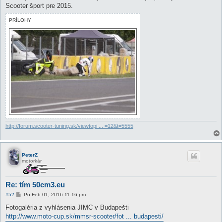
e
Scooter šport pre 2015.
v
o
PRÍLOHY
k
http://forum.scooter-tuning.sk/viewtopi ... =12&t=5555
PeterZ
motorkár
Re: tím 50cm3.eu
P
#52
Po Feb 01, 2016 11:16 pm
r
í
Fotogaléria z vyhlásenia JIMC v Budapešti
s
http://www.moto-cup.sk/mmsr-scooter/fot ... budapesti/
p