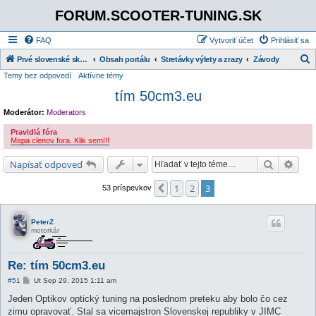
FORUM.SCOOTER-TUNING.SK
FAQ
Vytvoriť účet
Prihlásiť sa
Prvé slovenské skútrové fórum
Obsah portálu
Stretávky výlety a zrazy
Závody
Temy bez odpovedí
Aktívne témy
ľ
tím 50cm3.eu
a
d
Moderátor:
Moderators
a
Pravidlá fóra
Mapa clenov fora. Klik sem!!!
ť
Hľadať
Rozš
Napísať odpoveď
1
2
3
Predchádzajúci
53 príspevkov
PeterZ
motorkár
Re: tím 50cm3.eu
P
#51
Ut Sep 29, 2015 1:11 am
r
í
Jeden Optikov optický tuning na poslednom preteku aby bolo čo cez
s
zimu opravovať. Stal sa vicemajstron Slovenskej republiky v JIMC
p