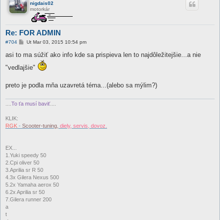
nigdais02
motorkár
Re: FOR ADMIN
P
#704
Ut Mar 03, 2015 10:54 pm
r
í
asi to ma súžiť ako info kde sa prispieva len to najdôležitejšie...a nie
s
p
"vedlajšie"
e
v
o
preto je podla mňa uzavretá téma...(alebo sa mýlim?)
k
....
To ťa musí baviť
....
KLIK:
RGK
-
Scooter-tuning,
diely, servis, dovoz.
EX...
1.Yuki speedy 50
2.Cpi oliver 50
3.Aprilia sr R 50
4.3x Gilera Nexus 500
5.2x Yamaha aerox 50
6.2x Aprilia sr 50
7.Gilera runner 200
a
t