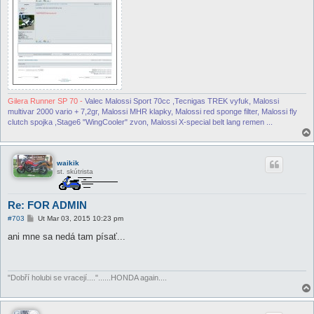
Gilera Runner SP 70 -
Valec Malossi Sport 70cc ,Tecnigas TREK vyfuk, Malossi
multivar 2000 vario + 7,2gr, Malossi MHR klapky, Malossi red sponge filter, Malossi fly
clutch spojka ,Stage6 "WingCooler" zvon, Malossi X-special belt lang remen ...
waikik
st. skútrista
Re: FOR ADMIN
P
#703
Ut Mar 03, 2015 10:23 pm
r
í
ani mne sa nedá tam písať...
s
p
e
v
o
"Dobří holubi se vracejí...."......HONDA again....
k