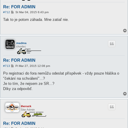
Re: FOR ADMIN
P
#712
St Mar 04, 2015 6:43 pm
r
í
Tak to je potom záhada. Mne zatiaľ nie.
s
p
e
v
o
k
madma
chodec
Re: FOR ADMIN
P
#713
Pi Mar 27, 2015 12:08 pm
r
í
Po registraci do fora nemůžu odeslat příspěvek - vždy pouze hláška o
s
"čekání na schválení"...?
p
e
Je to tím, že nejsem ze SR...?
v
Díky za odpověď.
o
k
theruck
Site Admin
Re: FOR ADMIN