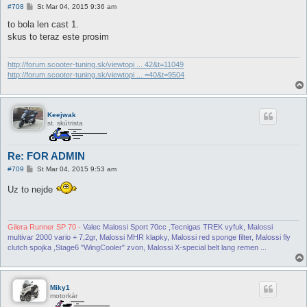
P
#708
St Mar 04, 2015 9:36 am
r
í
to bola len cast 1.
s
skus to teraz este prosim
p
e
v
o
http://forum.scooter-tuning.sk/viewtopi ... 42&t=11049
k
http://forum.scooter-tuning.sk/viewtopi ... =40&t=9504
Keejwak
st. skútrista
Re: FOR ADMIN
P
#709
St Mar 04, 2015 9:53 am
r
í
Uz to nejde
s
p
e
v
o
Gilera Runner SP 70 -
Valec Malossi Sport 70cc ,Tecnigas TREK vyfuk, Malossi
k
multivar 2000 vario + 7,2gr, Malossi MHR klapky, Malossi red sponge filter, Malossi fly
clutch spojka ,Stage6 "WingCooler" zvon, Malossi X-special belt lang remen ...
Miky1
motorkár