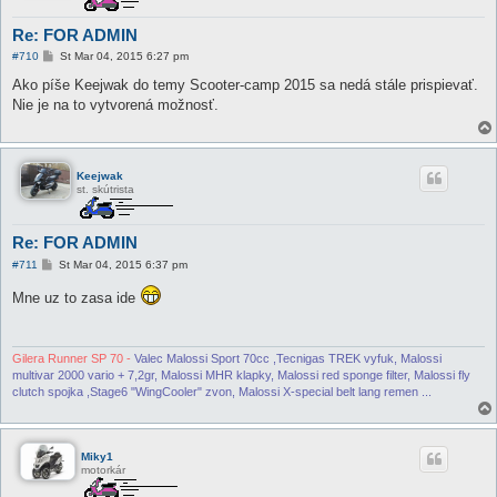
Re: FOR ADMIN
P
#710
St Mar 04, 2015 6:27 pm
r
í
Ako píše Keejwak do temy Scooter-camp 2015 sa nedá stále prispievať.
s
Nie je na to vytvorená možnosť.
p
e
v
o
k
Keejwak
st. skútrista
Re: FOR ADMIN
P
#711
St Mar 04, 2015 6:37 pm
r
í
Mne uz to zasa ide
s
p
e
v
o
Gilera Runner SP 70 -
Valec Malossi Sport 70cc ,Tecnigas TREK vyfuk, Malossi
k
multivar 2000 vario + 7,2gr, Malossi MHR klapky, Malossi red sponge filter, Malossi fly
clutch spojka ,Stage6 "WingCooler" zvon, Malossi X-special belt lang remen ...
Miky1
motorkár