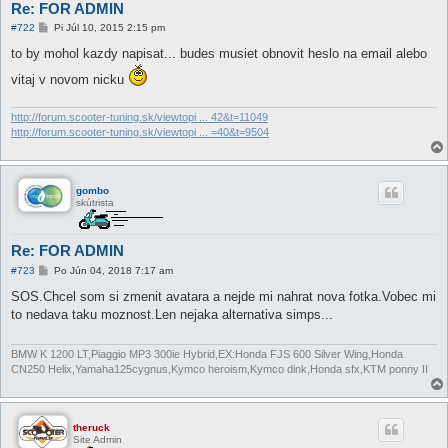
Re: FOR ADMIN
P
#722
Pi Júl 10, 2015 2:15 pm
r
í
to by mohol kazdy napisat... budes musiet obnovit heslo na email alebo
s
p
vitaj v novom nicku
e
v
o
http://forum.scooter-tuning.sk/viewtopi ... 42&t=11049
k
http://forum.scooter-tuning.sk/viewtopi ... =40&t=9504
gombo
skútrista
Re: FOR ADMIN
P
#723
Po Jún 04, 2018 7:17 am
r
í
SOS.Chcel som si zmenit avatara a nejde mi nahrat nova fotka.Vobec mi
s
to nedava taku moznost.Len nejaka alternativa simps...
p
e
v
o
BMW K 1200 LT,Piaggio MP3 300ie Hybrid,EX:Honda FJS 600 Silver Wing,Honda
k
CN250 Helix,Yamaha125cygnus,Kymco heroism,Kymco dink,Honda sfx,KTM ponny II
theruck
Site Admin