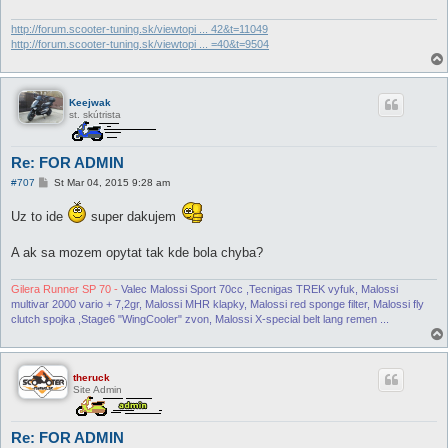
e
v
o
http://forum.scooter-tuning.sk/viewtopi ... 42&t=11049
k
http://forum.scooter-tuning.sk/viewtopi ... =40&t=9504
Keejwak
st. skútrista
Re: FOR ADMIN
P
#707
St Mar 04, 2015 9:28 am
r
í
Uz to ide
super dakujem
s
p
e
A ak sa mozem opytat tak kde bola chyba?
v
o
k
Gilera Runner SP 70 -
Valec Malossi Sport 70cc ,Tecnigas TREK vyfuk, Malossi
multivar 2000 vario + 7,2gr, Malossi MHR klapky, Malossi red sponge filter, Malossi fly
clutch spojka ,Stage6 "WingCooler" zvon, Malossi X-special belt lang remen ...
theruck
Site Admin
Re: FOR ADMIN