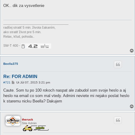
r
í
OK.. dik za vysvetlenie
s
p
e
v
o
____________________________________
k
radšej stratiť 5 min. života čakaním,
ako stratiť život pre 5 min.
Relax, kľud, pohoda..
SW-T 400 -
Beella375
Re: FOR ADMIN
P
#721
Ut Júl 07, 2015 3:21 pm
r
í
Caute. Som tu po 100 rokoch naspat ale zabudol som svoje heslo a aj
s
heslo na email co som mal vtedy. Admini neviete mi nejako poslat heslo
p
e
k staremu nicku Beella? Dakujem
v
o
k
theruck
Site Admin