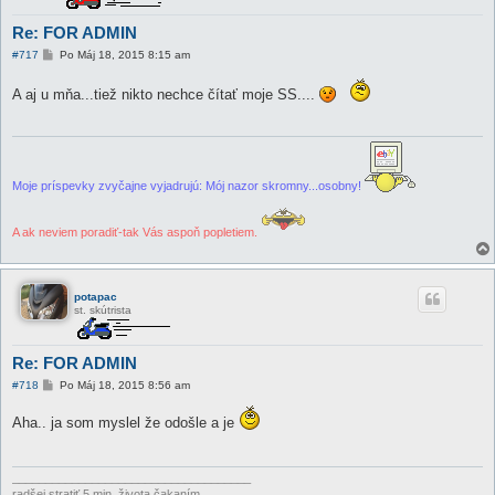
Re: FOR ADMIN
P
#717
Po Máj 18, 2015 8:15 am
r
í
A aj u mňa...tiež nikto nechce čítať moje SS....
s
p
e
v
o
k
Moje príspevky zvyčajne vyjadrujú: Mój nazor skromny...osobny!
A ak neviem poradiť-tak Vás aspoň popletiem.
potapac
st. skútrista
Re: FOR ADMIN
P
#718
Po Máj 18, 2015 8:56 am
r
í
Aha.. ja som myslel že odošle a je
s
p
e
v
o
____________________________________
k
radšej stratiť 5 min. života čakaním,