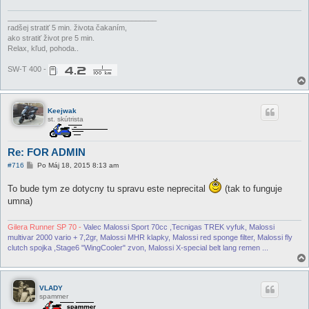
____________________________________
radšej stratiť 5 min. života čakaním,
ako stratiť život pre 5 min.
Relax, kľud, pohoda..
SW-T 400 -
Keejwak
st. skútrista
Re: FOR ADMIN
P
#716
Po Máj 18, 2015 8:13 am
r
í
To bude tym ze dotycny tu spravu este neprecital
(tak to funguje
s
p
umna)
e
v
o
Gilera Runner SP 70 -
Valec Malossi Sport 70cc ,Tecnigas TREK vyfuk, Malossi
k
multivar 2000 vario + 7,2gr, Malossi MHR klapky, Malossi red sponge filter, Malossi fly
clutch spojka ,Stage6 "WingCooler" zvon, Malossi X-special belt lang remen ...
VLADY
spammer