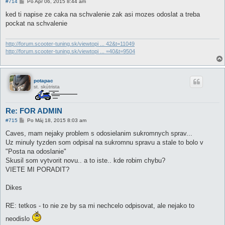
P
#714
Po Apr 06, 2015 8:44 am
r
í
ked ti napise ze caka na schvalenie zak asi mozes odoslat a treba
s
pockat na schvalenie
p
e
v
o
http://forum.scooter-tuning.sk/viewtopi ... 42&t=11049
k
http://forum.scooter-tuning.sk/viewtopi ... =40&t=9504
potapac
st. skútrista
Re: FOR ADMIN
P
#715
Po Máj 18, 2015 8:03 am
r
í
Caves, mam nejaky problem s odosielanim sukromnych sprav...
s
Uz minuly tyzden som odpisal na sukromnu spravu a stale to bolo v
p
e
"Posta na odoslanie"
v
Skusil som vytvorit novu.. a to iste.. kde robim chybu?
o
k
VIETE MI PORADIT?
Dikes
RE: tetkos - to nie ze by sa mi nechcelo odpisovat, ale nejako to
neodislo