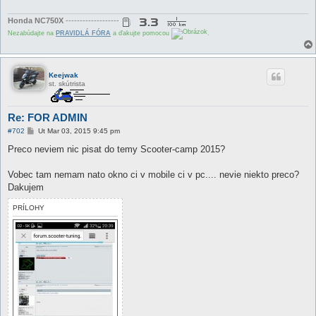
Honda NC750X
-------------------
Nezabúdajte na
PRAVIDLÁ FÓRA
a ďakujte pomocou
.
Keejwak
st. skútrista
Re: FOR ADMIN
P
#702
Ut Mar 03, 2015 9:45 pm
r
í
Preco neviem nic pisat do temy Scooter-camp 2015?
s
p
e
Vobec tam nemam nato okno ci v mobile ci v pc.... nevie niekto preco?
v
Dakujem
o
k
PRÍLOHY