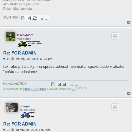
ako stratiť život pre 5 min.
Relax, kľud, pohoda..
SW-T 400 -
THeBaNDiT
moderátor
Re: FOR ADMIN
P
#719
Po Máj 18, 2015 11:23 pm
r
í
tak, ako píšu... kým si správu adresát neprečíta, správa bude v zložke
s
"pošta na odoslanie"
p
e
v
o
Honda NC750X
-------------------
k
Nezabúdajte na
PRAVIDLÁ FÓRA
a ďakujte pomocou
.
potapac
st. skútrista
Re: FOR ADMIN
P
#720
Ut Máj 19, 2015 7:01 am