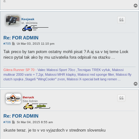
d.
Keejwak
st. skútrista
Re: FOR ADMIN
P
#705
Ut Mar 03, 2015 11:10 pm
r
í
Tak preco by tam potom ostatny mohli pisat ? A aj sa v tej teme Look
s
nieco pytal tak ako by mu uzivatelia fora odpisali na otazku ...
p
e
v
o
Gilera Runner SP 70 -
Valec Malossi Sport 70cc ,Tecnigas TREK vyfuk, Malossi
k
multivar 2000 vario + 7,2gr, Malossi MHR klapky, Malossi red sponge filter, Malossi fly
clutch spojka ,Stage6 "WingCooler" zvon, Malossi X-special belt lang remen ...
theruck
Site Admin
Re: FOR ADMIN
P
#706
St Mar 04, 2015 8:55 am
r
í
skuste teraz. je to v vo vyjazdoch v strednom slovensku
s
p