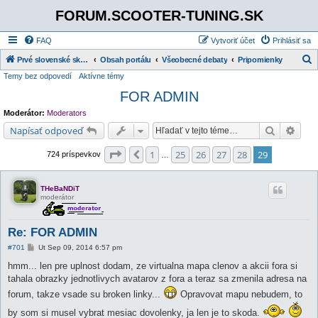
FORUM.SCOOTER-TUNING.SK
FAQ
Vytvoriť účet
Prihlásiť sa
Prvé slovenské skútrové fórum
Obsah portálu
Všeobecné debaty
Pripomienky
Temy bez odpovedí
Aktívne témy
ľ
FOR ADMIN
a
d
Moderátor:
Moderators
a
Hľadať
Rozš
Napísať odpoveď
ť
Strana
29
z
29
1
25
26
27
28
29
Predchádzajúci
724 príspevkov
…
THeBaNDiT
moderátor
Re: FOR ADMIN
P
#701
Ut Sep 09, 2014 6:57 pm
r
í
hmm... len pre uplnost dodam, ze virtualna mapa clenov a akcii fora si
s
tahala obrazky jednotlivych avatarov z fora a teraz sa zmenila adresa na
p
e
forum, takze vsade su broken linky...
Opravovat mapu nebudem, to
v
o
by som si musel vybrat mesiac dovolenky, ja len je to skoda.
k