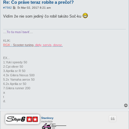
Re: Čo práve teraz robíte a prečo!?
P
#7582
Št Mar 02, 2017 8:21 am
r
í
Vidím že nie som jediný čo robil takúto Soč-ku
s
p
e
v
o
....
To ťa musí baviť
....
k
KLIK:
RGK
-
Scooter-tuning,
diely, servis, dovoz.
EX...
1.Yuki speedy 50
2.Cpi oliver 50
3.Aprilia sr R 50
4.3x Gilera Nexus 500
5.2x Yamaha aerox 50
6.2x Aprilia sr 50
7.Gilera runner 200
a
t
d.
Stanleey
motorkár