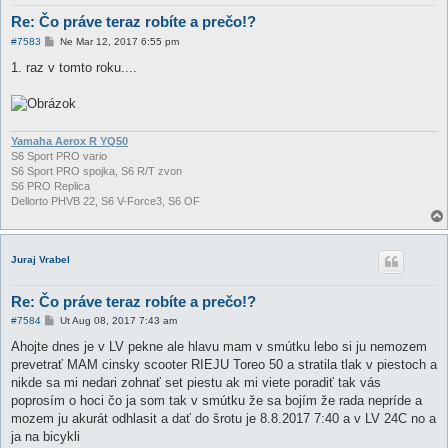
Re: Čo práve teraz robíte a prečo!?
P
#7583
Ne Mar 12, 2017 6:55 pm
r
í
1. raz v tomto roku....
s
p
e
v
o
k
Yamaha Aerox R YQ50
S6 Sport PRO vario
S6 Sport PRO spojka, S6 R/T zvon
S6 PRO Replica
Dellorto PHVB 22, S6 V-Force3, S6 OF
Juraj Vrabel
Re: Čo práve teraz robíte a prečo!?
P
#7584
Ut Aug 08, 2017 7:43 am
r
í
Ahojte dnes je v LV pekne ale hlavu mam v smútku lebo si ju nemozem
s
prevetrať MAM cinsky scooter RIEJU Toreo 50 a stratila tlak v piestoch a
p
e
nikde sa mi nedari zohnať set piestu ak mi viete poradiť tak vás
v
poprosím o hoci čo ja som tak v smútku že sa bojím že rada nepríde a
o
k
mozem ju akurát odhlasit a dať do šrotu je 8.8.2017 7:40 a v LV 24C no a
ja na bicykli