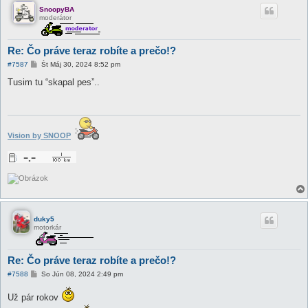
k
SnoopyBA
moderátor
Re: Čo práve teraz robíte a prečo!?
P
#7587
Št Máj 30, 2024 8:52 pm
r
í
Tusim tu “skapal pes”..
s
p
e
v
o
k
Vision by SNOOP
duky5
motorkár
Re: Čo práve teraz robíte a prečo!?
P
#7588
So Jún 08, 2024 2:49 pm
r
í
Už pár rokov
s
p