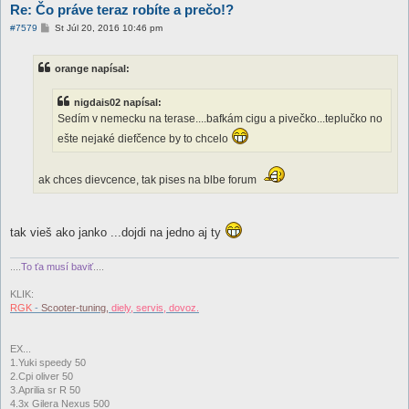
Re: Čo práve teraz robíte a prečo!?
P
#7579
St Júl 20, 2016 10:46 pm
r
í
s
orange napísal:
p
e
v
nigdais02 napísal:
o
k
Sedím v nemecku na terase....bafkám cigu a pivečko...teplučko no
ešte nejaké diefčence by to chcelo
ak chces dievcence, tak pises na blbe forum
tak vieš ako janko ...dojdi na jedno aj ty
....
To ťa musí baviť
....
KLIK:
RGK
-
Scooter-tuning,
diely, servis, dovoz.
EX...
1.Yuki speedy 50
2.Cpi oliver 50
3.Aprilia sr R 50
4.3x Gilera Nexus 500