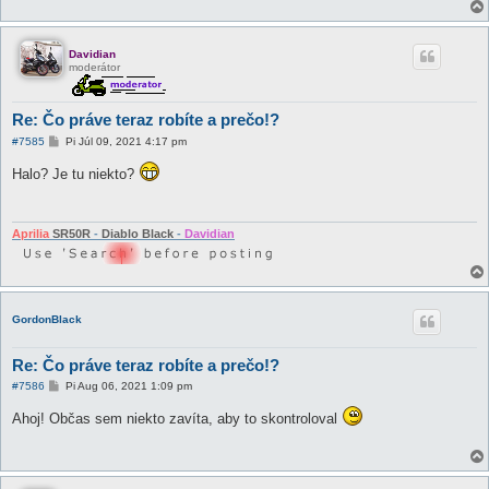
Davidian
moderátor
Re: Čo práve teraz robíte a prečo!?
P
#7585
Pi Júl 09, 2021 4:17 pm
r
í
Halo? Je tu niekto?
s
p
e
v
o
Aprilia
SR50R
-
Diablo Black
-
Davidian
k
GordonBlack
Re: Čo práve teraz robíte a prečo!?
P
#7586
Pi Aug 06, 2021 1:09 pm
r
í
Ahoj! Občas sem niekto zavíta, aby to skontroloval
s
p
e
v
o